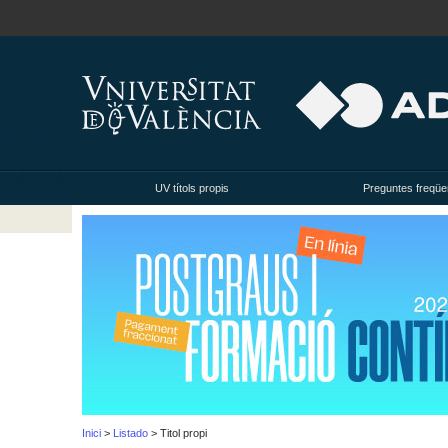
UV títols propis
Preguntes freqüe
Inici
>
Listado
> Titol propi