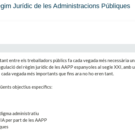
gim Jurídic de les Administracions Públiques
a tant entre els treballadors públics fa cada vegada més necessària u
egulació del règim jurídic de les AAPP espanyoles al segle XXI, amb 
s cada vegada més importants que fins ara no ho eren tant.
üents objectius específics:
adigma administratiu
d'IA per part de les AAPP
iques