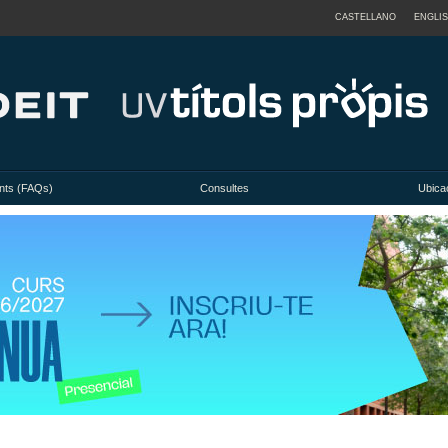
CASTELLANO
ENGLI
nts (FAQs)
Consultes
Ubicac