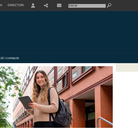
SH
DIRECTORI
USER
SHARE
ió i contacte