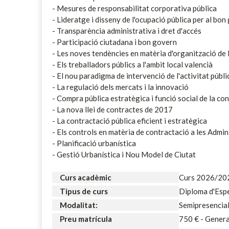
- Mesures de responsabilitat corporativa pública
- Lideratge i disseny de l'ocupació pública per al bo
- Transparència administrativa i dret d'accés
- Participació ciutadana i bon govern
- Les noves tendències en matèria d'organització de l
- Els treballadors públics a l'ambit local valencià
- El nou paradigma de intervenció de l'activitat públ
- La regulació dels mercats i la innovació
- Compra pública estratègica i funció social de la co
- La nova llei de contractes de 2017
- La contractació pública eficient i estratègica
- Els controls en matèria de contractació a les Admi
- Planificació urbanística
- Gestió Urbanística i Nou Model de Ciutat
Curs acadèmic
Curs 2026/20
Tipus de curs
Diploma d'Espe
Modalitat:
Semipresencia
Preu matrícula
750 € - Gener