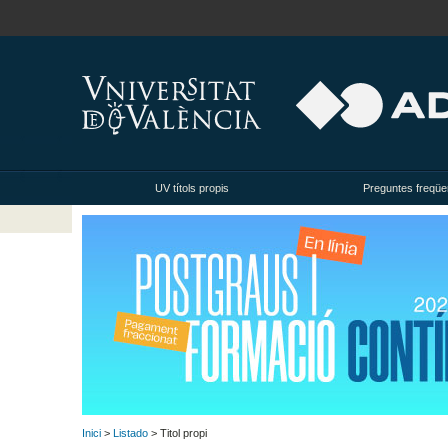
UV títols propis
Preguntes freqüe
Inici
>
Listado
> Titol propi