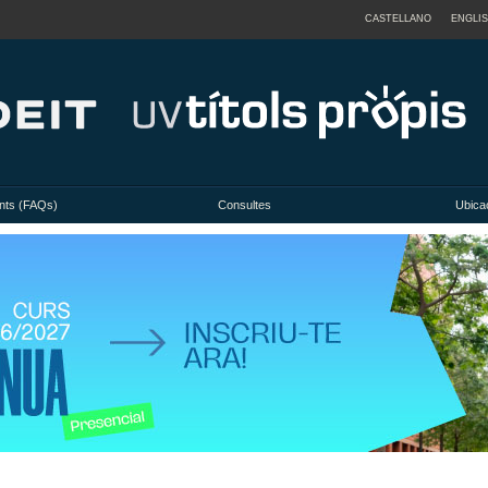
CASTELLANO
ENGLI
nts (FAQs)
Consultes
Ubicac