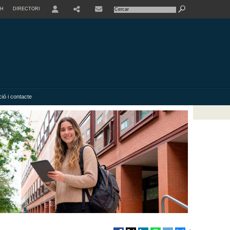
SH
DIRECTORI
USER
SHARE
ió i contacte