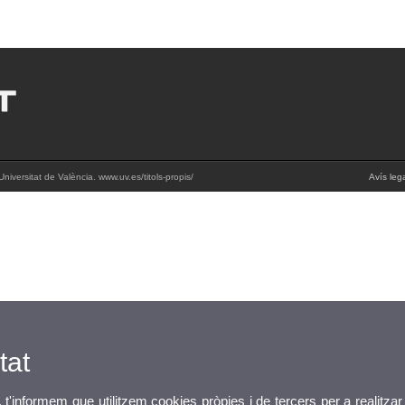
iversitat de València. www.uv.es/titols-propis/
Avís leg
tat
, t'informem que utilitzem cookies pròpies i de tercers per a realitzar