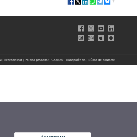
al
|
Accessibilitat
|
Política privacitat
|
Cookies
|
Transparència
|
Bústia de contacte