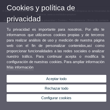
Cookies y política de
© 2026 UV. - Universitat de València. ADEIT, Fundació Universitat-Empresa de la Universitat de
València. www.uv.es/titulos-propios/
privacidad
Aviso legal
|
Accesibilidad
|
Política privacidad
|
Cookies
|
Transparencia
|
Bústia de contacte
Tu privacidad es importante para nosotros. Por ello te
informamos que utilizamos cookies propias y de terceros
para realizar análisis de uso y medición de nuestra página
web con el fin de personalizar contenidos,así como
proporcionar funcionalidades a las redes sociales o analizar
nuestro tráfico. Para continuar acepta o modifica la
configuración de nuestras cookies. Para ampliar información
Más información
Aceptar todo
Rechazar todo
Configurar cookies