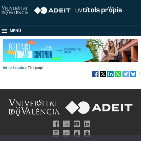
MENÚ
Inici
>
Listado
> Titol propi