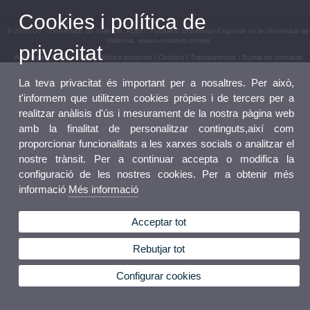
Cookies i política de
© 2026 UV. - Universitat de València. ADEIT, Fundació Universitat-Empresa de la Universitat de
València. www.uv.es/titols-propis/
privacitat
Avís legal
|
Accessibilitat
|
Política privacitat
|
Cookies
|
Transparència
|
Bústia de contacte
La teva privacitat és important per a nosaltres. Per això,
t'informem que utilitzem cookies pròpies i de tercers per a
realitzar anàlisis d'ús i mesurament de la nostra pàgina web
amb la finalitat de personalitzar continguts,així com
proporcionar funcionalitats a les xarxes socials o analitzar el
nostre trànsit. Per a continuar accepta o modifica la
configuració de les nostres cookies. Per a obtenir més
informació
Més informació
Acceptar tot
Rebutjar tot
Configurar cookies