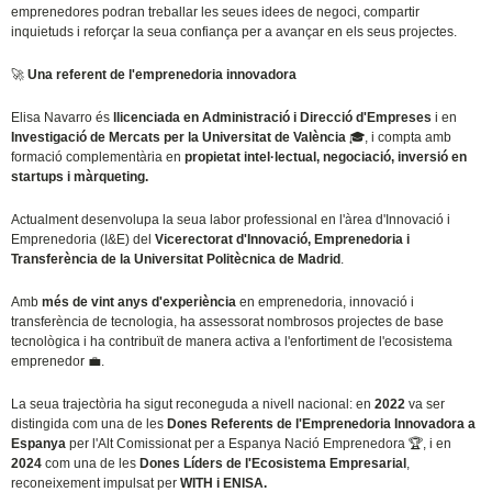
emprenedores podran treballar les seues idees de negoci, compartir
inquietuds i reforçar la seua confiança per a avançar en els seus projectes.
🚀
Una referent de l'emprenedoria innovadora
Elisa Navarro és
llicenciada en Administració i Direcció d'Empreses
i en
Investigació de Mercats per la Universitat de València
🎓
, i compta amb
formació complementària en
propietat intel·lectual, negociació, inversió en
startups i màrqueting.
Actualment desenvolupa la seua labor professional en l'àrea d'Innovació i
Emprenedoria (I&E) del
Vicerectorat d'Innovació, Emprenedoria i
Transferència de la Universitat Politècnica de Madrid
.
Amb
més de vint anys d'experiència
en emprenedoria, innovació i
transferència de tecnologia, ha assessorat nombrosos projectes de base
tecnològica i ha contribuït de manera activa a l'enfortiment de l'ecosistema
emprenedor
💼
.
La seua trajectòria ha sigut reconeguda a nivell nacional: en
2022
va ser
distingida com una de les
Dones Referents de l'Emprenedoria Innovadora a
Espanya
per l'Alt Comissionat per a Espanya Nació Emprenedora
🏆
, i en
2024
com una de les
Dones Líders de l'Ecosistema Empresarial
,
reconeixement impulsat per
WITH i ENISA.