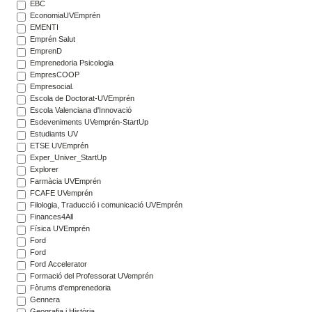
EBC
EconomiaUVEmprén
EMENTI
Emprén Salut
EmprenD
Emprenedoria Psicologia
EmpresCOOP
Empresocial.
Escola de Doctorat-UVEmprén
Escola Valenciana d'Innovació
Esdeveniments UVemprén-StartUp
Estudiants UV
ETSE UVEmprén
Exper_Univer_StartUp
Explorer
Farmàcia UVEmprén
FCAFE UVemprén
Filologia, Traducció i comunicació UVEmprén
Finances4All
Física UVEmprén
Ford
Ford
Ford Accelerator
Formació del Professorat UVemprén
Fòrums d'emprenedoria
Gennera
Geografia i Història