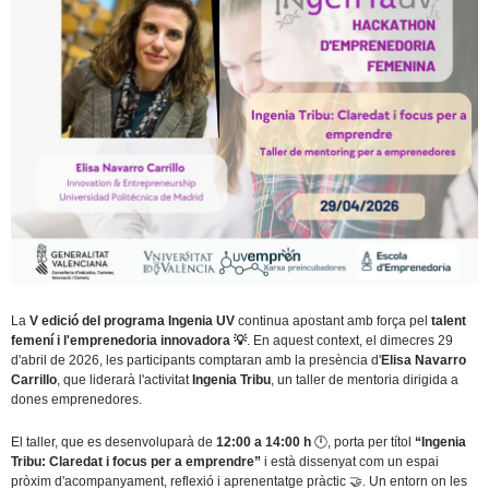
La
V edició del programa Ingenia UV
continua apostant amb força pel
talent
femení i l'emprenedoria innovadora
💡
. En aquest context, el dimecres 29
d'abril de 2026, les participants comptaran amb la presència d'
Elisa Navarro
Carrillo
, que liderarà l'activitat
Ingenia Tribu
, un taller de mentoria dirigida a
dones emprenedores.
El taller, que es desenvoluparà de
12:00 a 14:00 h
🕛
, porta per títol
“Ingenia
Tribu: Claredat i focus per a emprendre”
i està dissenyat com un espai
pròxim d'acompanyament, reflexió i aprenentatge pràctic
🤝
. Un entorn on les