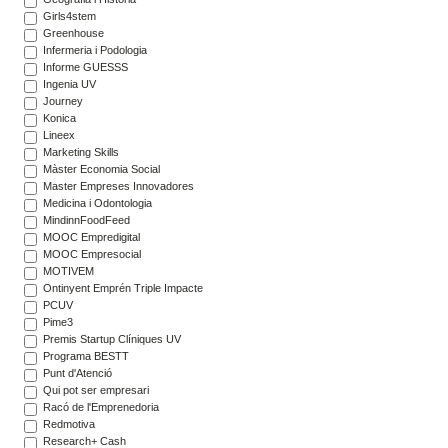
Girls4stem
Greenhouse
Infermeria i Podologia
Informe GUESSS
Ingenia UV
Journey
Konica
Lineex
Marketing Skills
Màster Economia Social
Master Empreses Innovadores
Medicina i Odontologia
MindinnFoodFeed
MOOC Empredigital
MOOC Empresocial
MOTIVEM
Ontinyent Emprén Triple Impacte
PCUV
Pime3
Premis Startup Clíniques UV
Programa BESTT
Punt d'Atenció
Qui pot ser empresari
Racó de l'Emprenedoria
Redmotiva
Research+ Cash