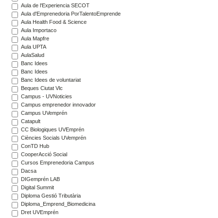
Aula de l'Experiencia SECOT
Aula d'Emprenedoria PorTalentoEmprende
Aula Health Food & Science
Aula Importaco
Aula Mapfre
Aula UPTA
AulaSalud
Banc Idees
Banc Idees
Banc Idees de voluntariat
Beques Ciutat Vlc
Campus - UVNoticies
Campus emprenedor innovador
Campus UVemprén
Catapult
CC Biologiques UVEmprén
Ciències Socials UVemprén
ConTD Hub
CooperAcció Social
Cursos Emprenedoria Campus
Dacsa
DIGemprén LAB
Digital Summit
Diploma Gestió Tributària
Diploma_Emprend_Biomedicina
Dret UVEmprén