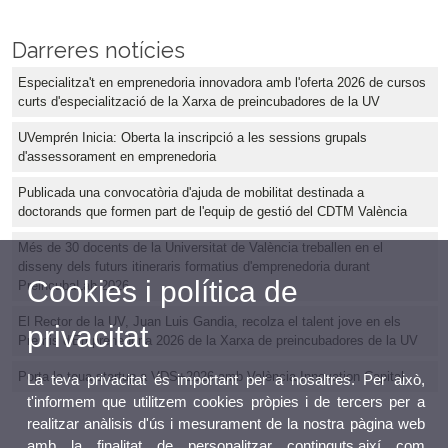
Darreres notícies
Especialitza't en emprenedoria innovadora amb l'oferta 2026 de cursos
curts d'especialització de la Xarxa de preincubadores de la UV
UVemprén Inicia: Oberta la inscripció a les sessions grupals
d'assessorament en emprenedoria
Publicada una convocatòria d'ajuda de mobilitat destinada a
doctorands que formen part de l'equip de gestió del CDTM València
Més de 30 docents de la Universitat de València treballen en el
disseny dels futurs itineraris formatius d'emprenedoria durant
Cookies i política de
PreincubaLab 2026
El Rector de la UV, Juan Luis Gandia, recolza el talent jove en els
privacitat
Premis d'Emprenedoria 2026 de la Xarxa de preincubadores de la UV
Porta la teua startup a VDS+2026 amb València Innovation Capital
La teva privacitat és important per a nosaltres. Per això,
t'informem que utilitzem cookies pròpies i de tercers per a
realitzar anàlisis d'ús i mesurament de la nostra pàgina web
amb la finalitat de personalitzar continguts,així com