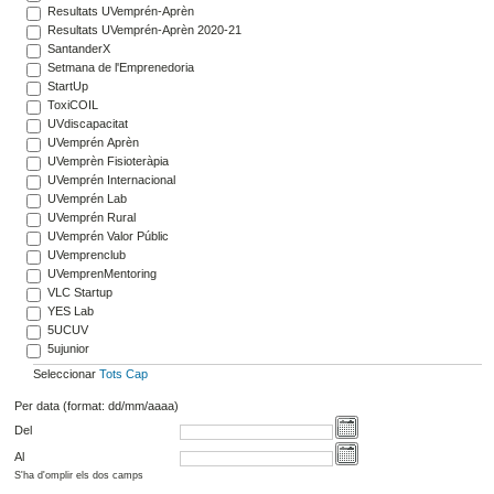
Resultats UVemprén-Aprèn
Resultats UVemprén-Aprèn 2020-21
SantanderX
Setmana de l'Emprenedoria
StartUp
ToxiCOIL
UVdiscapacitat
UVemprén Aprèn
UVemprèn Fisioteràpia
UVemprén Internacional
UVemprén Lab
UVemprén Rural
UVemprén Valor Públic
UVemprenclub
UVemprenMentoring
VLC Startup
YES Lab
5UCUV
5ujunior
Seleccionar
Tots
Cap
Per data (format: dd/mm/aaaa)
Del
Al
S'ha d'omplir els dos camps