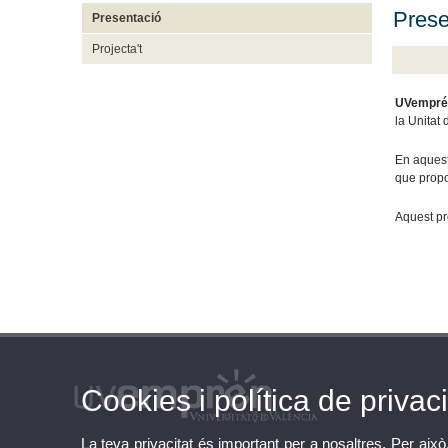
Prese
Presentació
Projecta't
UVemprén
la Unitat
En aquest
que propo
Aquest pr
Cookies i política de privaci
La teva privacitat és important per a nosaltres. Per això