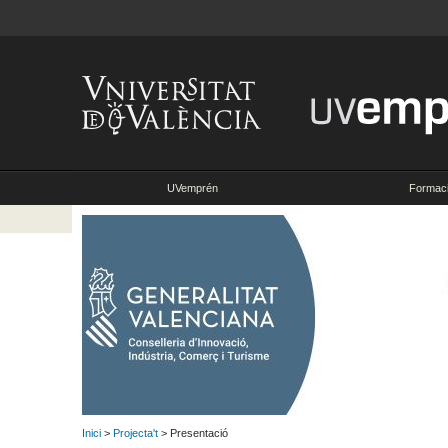
UVemprén
Formac
Inici
>
Projecta't
> Presentació