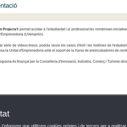
ntació
 Projecta’t
permet acostar a l'estudiantat i al professorat les nombroses iniciativ
 d'Emprenedoria (UVemprén).
a sèrie de vídeos breus, podràs veure els casos d'èxit i les històries de l'estudia
sa la Unitat d'Emprenedoria amb el suport de la Xarxa de preincubadores de centr
ograma és finançat per la Conselleria d'Innovació, Indústria, Comerç i Turisme di
tat
, t'informem que utilitzem cookies pròpies i de tercers per a realitzar