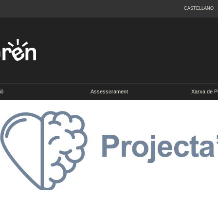
CASTELLANO
ió
Assessorament
Xarxa de P