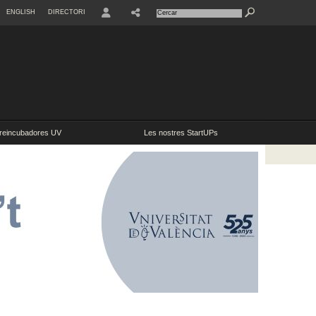
ENGLISH
DIRECTORI
USER
reincubadores UV
Les nostres StartUPs