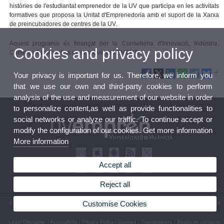
històries de l'estudiantat emprenedor de la UV que participa en les activitats
formatives que proposa la Unitat d'Emprenedoria amb el suport de la Xarxa
de preincubadores de centres de la UV.
Aquest programa és finançat per la Conselleria d'Innovació, Indústria,
Cookies and privacy policy
Comerç i Turisme dins de la subvenció EMENTI.
Your privacy is important for us. Therefore, we inform you
that we use our own and third-party cookies to perform
analysis of the use and measurement of our website in order
to personalize content,as well as provide functionalities to
social networks or analyze our traffic. To continue accept or
modify the configuration of our cookies. Get more information
More information
Accept all
Reject all
Customise Cookies
© 2026 UV. - Calle Albalat dels Tarongers, nº 3 bajo 46021 VALENCIA. Teléfono: 96 398 34
72
Legal Disclaimer
|
Accessibility
|
Privacy Policy
|
Cookies
|
Transparency
|
Bústia de contacte