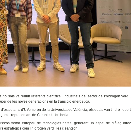
ols va reunir referents científics i industrials del sector de l’hidrogen verd,
aper de les noves generacions en la transició energètica.
d’estudiants d’UVemprén de la Universitat de València, els quals van tindre l’oport
omir, representant de Cleantech for Iberia.
l’ecosistema europeu de tecnologies netes, generant un espai de diàleg direc
rs estratègics com l’hidrogen verd i les cleantech.