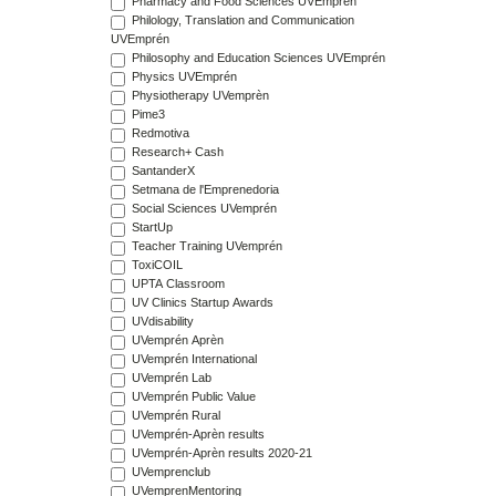
Pharmacy and Food Sciences UVEmprén
Philology, Translation and Communication
UVEmprén
Philosophy and Education Sciences UVEmprén
Physics UVEmprén
Physiotherapy UVemprèn
Pime3
Redmotiva
Research+ Cash
SantanderX
Setmana de l'Emprenedoria
Social Sciences UVemprén
StartUp
Teacher Training UVemprén
ToxiCOIL
UPTA Classroom
UV Clinics Startup Awards
UVdisability
UVemprén Aprèn
UVemprén International
UVemprén Lab
UVemprén Public Value
UVemprén Rural
UVemprén-Aprèn results
UVemprén-Aprèn results 2020-21
UVemprenclub
UVemprenMentoring