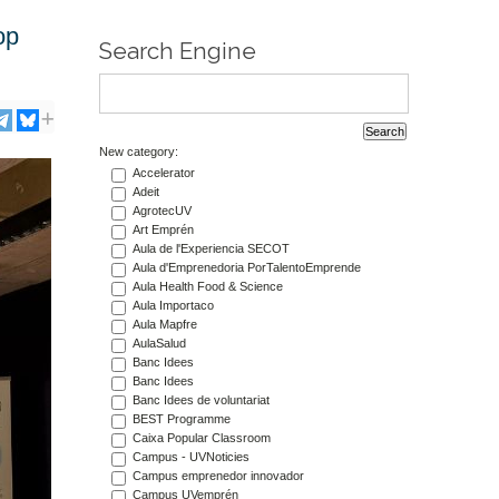
op
Search Engine
New category:
Accelerator
Adeit
AgrotecUV
Art Emprén
Aula de l'Experiencia SECOT
Aula d'Emprenedoria PorTalentoEmprende
Aula Health Food & Science
Aula Importaco
Aula Mapfre
AulaSalud
Banc Idees
Banc Idees
Banc Idees de voluntariat
BEST Programme
Caixa Popular Classroom
Campus - UVNoticies
Campus emprenedor innovador
Campus UVemprén