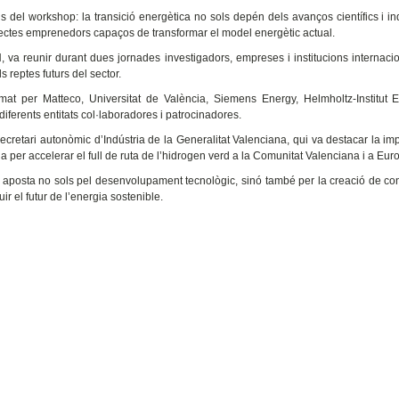
 del workshop: la transició energètica no sols depén dels avanços científics i ind
ojectes emprenedors capaços de transformar el model energètic actual.
a reunir durant dues jornades investigadors, empreses i institucions internaci
s reptes futurs del sector.
mat per Matteco, Universitat de València, Siemens Energy, Helmholtz-Institut E
ferents entitats col·laboradores i patrocinadores.
ecretari autonòmic d’Indústria de la Generalitat Valenciana, qui va destacar la im
a per accelerar el full de ruta de l’hidrogen verd a la Comunitat Valenciana i a Eur
osta no sols pel desenvolupament tecnològic, sinó també per la creació de co
ir el futur de l’energia sostenible.