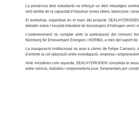
La presència dels estudiants va reforçar un dels missatges centrals
sinó també de la capacitat d’impulsar noves idees, talent jove i pr
El workshop, organitzat en el marc del projecte SEALHYDROGEN, v
debatre sobre l’escalat industrial de tecnologies d’hidrogen verd i el
L’esdeveniment va comptar amb la participació del consorci for
Nürnberg für Erneuerbare Energien i HORIBA, a més del suport de di
La inauguració institucional va anar a càrrec de Felipe Carrasco, s
d’enfortir la col·laboració entre investigació, empresa i emprenedori
Amb iniciatives com aquesta, SEALHYDROGEN consolida la seua ap
entre ciència, indústria i emprenedoria jove, fonamentals per constru