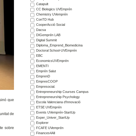
Catapult
CC Biologics UVEmprén
Chemistry UVemprén
ConTD Hub
CooperAcció Social
Dacsa
DIGemprén LAB
Digital Summit
Diploma_Emprend_Biomedicina
Doctoral School-UVEmprén
EBC
EconomicsUVEmprén
EMENTI
Emprén Salut
EmprenD
EmpresCOOP
Empresocial.
Entrepreneurship Courses Campus
Entrepreneurship Psychology
 sinó que
Escola Valenciana d'Innovació
ETSE UVEmprén
Events UVemprén-StartUp
unitat de
Exper_Univer_StartUp
Explorer
te sobre
FCAFE UVemprén
Finances4All