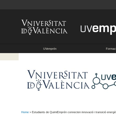
UVemprén
Formac
Home
> Estudiants de QuimiEmprén connecten innovació i transició ener