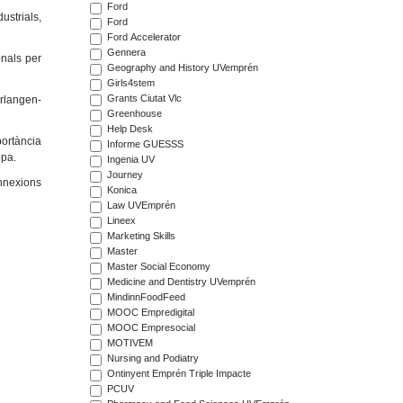
Ford
ustrials,
Ford
Ford Accelerator
Gennera
onals per
Geography and History UVemprén
Girls4stem
Grants Ciutat Vlc
rlangen-
Greenhouse
Help Desk
portància
Informe GUESSS
opa.
Ingenia UV
Journey
nnexions
Konica
Law UVEmprén
Lineex
Marketing Skills
Master
Master Social Economy
Medicine and Dentistry UVemprén
MindinnFoodFeed
MOOC Empredigital
MOOC Empresocial
MOTIVEM
Nursing and Podiatry
Ontinyent Emprén Triple Impacte
PCUV