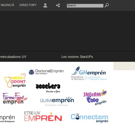
VALENCIÀ
DIRECTORY
USER
reincubadores UV
Les nostres StartUPs