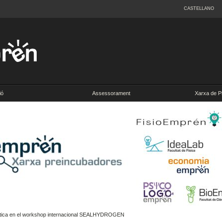
CASTELLANO
ió
Assessorament
Xarxa de P
gètica en el workshop internacional SEALHYDROGEN