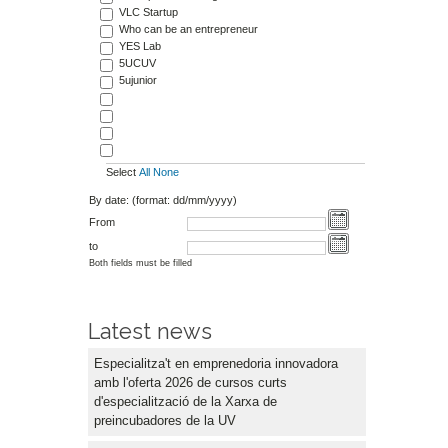
VLC Startup
Who can be an entrepreneur
YES Lab
5UCUV
5ujunior
Select
All
None
By date: (format: dd/mm/yyyy)
From
to
Both fields must be filled
Latest news
Especialitza't en emprenedoria innovadora
amb l'oferta 2026 de cursos curts
d'especialització de la Xarxa de
preincubadores de la UV