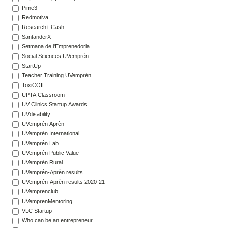
Pime3
Redmotiva
Research+ Cash
SantanderX
Setmana de l'Emprenedoria
Social Sciences UVemprén
StartUp
Teacher Training UVemprén
ToxiCOIL
UPTA Classroom
UV Clinics Startup Awards
UVdisability
UVemprén Aprèn
UVemprén International
UVemprén Lab
UVemprén Public Value
UVemprén Rural
UVemprén-Aprèn results
UVemprén-Aprèn results 2020-21
UVemprenclub
UVemprenMentoring
VLC Startup
Who can be an entrepreneur