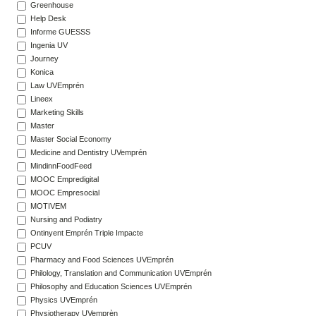
Greenhouse
Help Desk
Informe GUESSS
Ingenia UV
Journey
Konica
Law UVEmprén
Lineex
Marketing Skills
Master
Master Social Economy
Medicine and Dentistry UVemprén
MindinnFoodFeed
MOOC Empredigital
MOOC Empresocial
MOTIVEM
Nursing and Podiatry
Ontinyent Emprén Triple Impacte
PCUV
Pharmacy and Food Sciences UVEmprén
Philology, Translation and Communication UVEmprén
Philosophy and Education Sciences UVEmprén
Physics UVEmprén
Physiotherapy UVemprèn