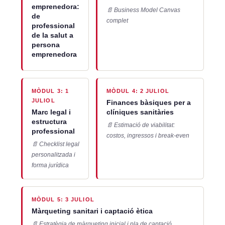
emprenedora:
📄 Business Model Canvas
de
complet
professional
de la salut a
persona
emprenedora
MÒDUL 3: 1
MÒDUL 4: 2 JULIOL
JULIOL
Finances bàsiques per a
Marc legal i
clíniques sanitàries
estructura
📄 Estimació de viabilitat:
professional
costos, ingressos i break-even
📄 Checklist legal
personalitzada i
forma jurídica
MÒDUL 5: 3 JULIOL
Màrqueting sanitari i captació ètica
📄 Estratègia de màrqueting inicial i pla de captació