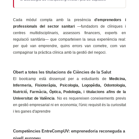
Cada mòdul compta amb la presència
d'emprenedors i
professionals del sector sanitari
—fundadors de clíniques i
centres multidisciplinaris, assessors financers, experts en
regulació sanitària— que comparteixen la seua experiència real:
per què van emprendre, quins errors van cometre, com van
compaginar la pràctica clínica amb la gestió del negoci.
Obert a totes les titulacions de Ciències de la Salut
El bootcamp està dissenyat per a estudiants de
Medicina,
Infermeria, Fisioteràpia, Psicologia, Logopèdia, Odontologia,
Nutrició, Farmàcia, Òptica, Podologia, i titulacions afins de la
Universitat de València
. No es requereixen coneixements previs
en gestió empresarial ni en economia; l'únic requisit és la curiositat
i les ganes d'aprendre
Competències EntreCompUV: emprenedoria reconeguda a
nivell europeu