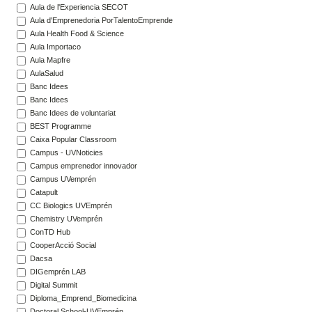
Aula de l'Experiencia SECOT
Aula d'Emprenedoria PorTalentoEmprende
Aula Health Food & Science
Aula Importaco
Aula Mapfre
AulaSalud
Banc Idees
Banc Idees
Banc Idees de voluntariat
BEST Programme
Caixa Popular Classroom
Campus - UVNoticies
Campus emprenedor innovador
Campus UVemprén
Catapult
CC Biologics UVEmprén
Chemistry UVemprén
ConTD Hub
CooperAcció Social
Dacsa
DIGemprén LAB
Digital Summit
Diploma_Emprend_Biomedicina
Doctoral School-UVEmprén