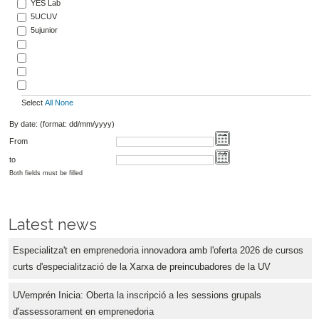
YES Lab
5UCUV
5ujunior
Select
All
None
By date: (format: dd/mm/yyyy)
From
to
Both fields must be filled
Latest news
Especialitza't en emprenedoria innovadora amb l'oferta 2026 de cursos
curts d'especialització de la Xarxa de preincubadores de la UV
UVemprén Inicia: Oberta la inscripció a les sessions grupals
d'assessorament en emprenedoria