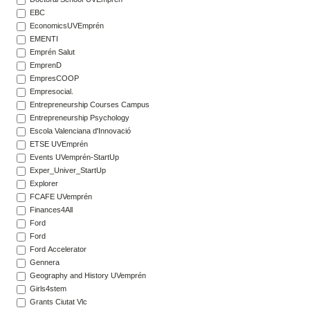
EBC
EconomicsUVEmprén
EMENTI
Emprén Salut
EmprenD
EmpresCOOP
Empresocial.
Entrepreneurship Courses Campus
Entrepreneurship Psychology
Escola Valenciana d'Innovació
ETSE UVEmprén
Events UVemprén-StartUp
Exper_Univer_StartUp
Explorer
FCAFE UVemprén
Finances4All
Ford
Ford
Ford Accelerator
Gennera
Geography and History UVemprén
Girls4stem
Grants Ciutat Vlc