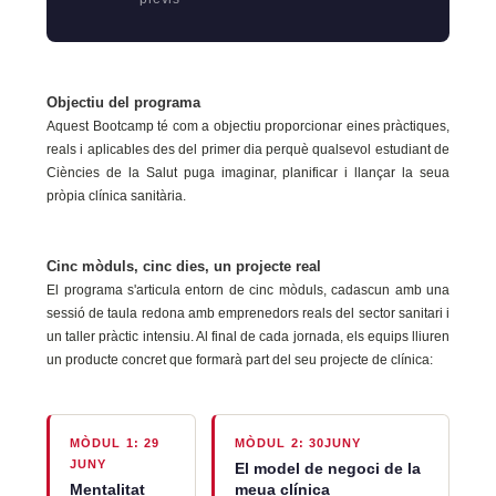
Objectiu del programa
Aquest Bootcamp té com a objectiu proporcionar eines pràctiques,
reals i aplicables des del primer dia perquè qualsevol estudiant de
Ciències de la Salut puga imaginar, planificar i llançar la seua
pròpia clínica sanitària.
Cinc mòduls, cinc dies, un projecte real
El programa s'articula entorn de cinc mòduls, cadascun amb una
sessió de taula redona amb emprenedors reals del sector sanitari i
un taller pràctic intensiu. Al final de cada jornada, els equips lliuren
un producte concret que formarà part del seu projecte de clínica:
MÒDUL 1: 29
MÒDUL 2: 30JUNY
JUNY
El model de negoci de la
Mentalitat
meua clínica