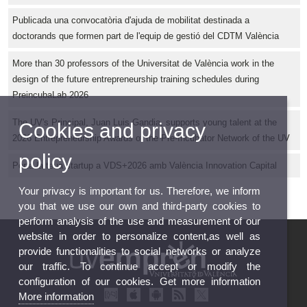
Publicada una convocatòria d'ajuda de mobilitat destinada a
doctorands que formen part de l'equip de gestió del CDTM València
More than 30 professors of the Universitat de València work in the
design of the future entrepreneurship training schedules during
PreincubaLab 2026
The UV's Principal, Juan Luis Gandia, supports young talent at the
Cookies and privacy
2026 Entrepreneurship Awards of the Pre-Incubator Network of the UV
policy
Porta la teua startup a VDS+2026 amb València Innovation Capital
Your privacy is important for us. Therefore, we inform
you that we use our own and third-party cookies to
perform analysis of the use and measurement of our
website in order to personalize content,as well as
provide functionalities to social networks or analyze
our traffic. To continue accept or modify the
configuration of our cookies. Get more information
More information