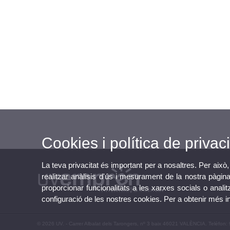
Cookies i política de privaci
La teva privacitat és important per a nosaltres. Per això,
realitzar anàlisis d'ús i mesurament de la nostra pàgina
proporcionar funcionalitats a les xarxes socials o analit
configuració de les nostres cookies. Per a obtenir més 
© 2026 UV. - Carrer Albalat dels Tarongers, nº 3 baix 46021 VALÈNCIA. Telèfon: