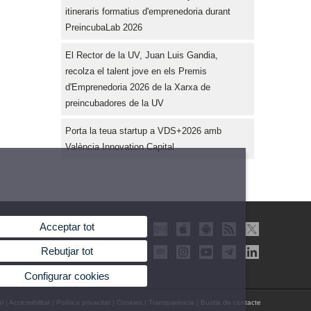
itineraris formatius d'emprenedoria durant
PreincubaLab 2026
El Rector de la UV, Juan Luis Gandia,
recolza el talent jove en els Premis
d'Emprenedoria 2026 de la Xarxa de
preincubadores de la UV
Porta la teua startup a VDS+2026 amb
València Innovation Capital
Acceptar tot
Rebutjar tot
Configurar cookies
al
|
Accessibilitat
|
Política privacitat
|
Cookies
|
Transparència
|
Bústia de contacte