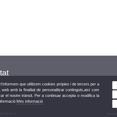
tat
 t'informem que utilitzem cookies pròpies i de tercers per a
 web amb la finalitat de personalitzar continguts,així com
zar el nostre trànsit. Per a continuar accepta o modifica la
informació
Més informació
 96 398 34 72
Avís leg