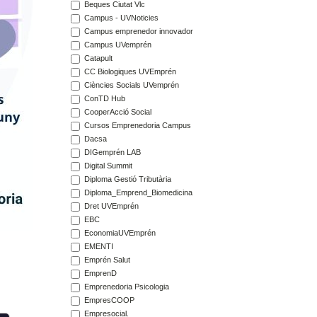
Beques Ciutat Vlc
Campus - UVNoticies
Campus emprenedor innovador
Campus UVemprén
Catapult
CC Biologiques UVEmprén
Ciències Socials UVemprén
ConTD Hub
CooperAcció Social
Cursos Emprenedoria Campus
Dacsa
DIGemprén LAB
Digital Summit
Diploma Gestió Tributària
Diploma_Emprend_Biomedicina
Dret UVEmprén
EBC
EconomiaUVEmprén
EMENTI
Emprén Salut
EmprenD
Emprenedoria Psicologia
EmpresCOOP
Empresocial.