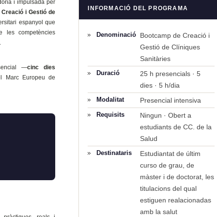
doria i impulsada per
INFORMACIÓ DEL PROGRAMA
Creació i Gestió de
ersitari espanyol que
de les competències
Denominació
Bootcamp de Creació i
.
Gestió de Clíniques
Sanitàries
sencial —
cinc dies
Duració
25 h presencials · 5
el Marc Europeu de
dies · 5 h/dia
Modalitat
Presencial intensiva
Requisits
Ningun · Obert a
estudiants de CC. de la
Salud
Destinataris
Estudiantat de últim
curso de grau, de
màster i de doctorat, les
titulacions del qual
estiguen realacionadas
amb la salut
pràctiques, reals i