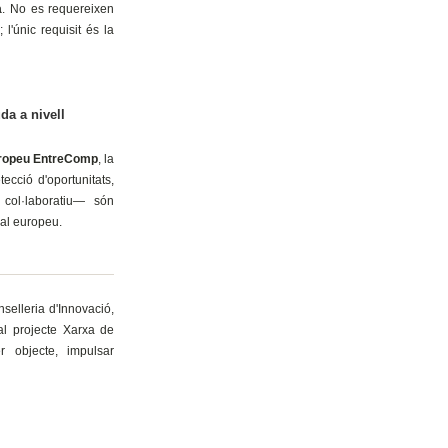
a
. No es requereixen
l'únic requisit és la
a a nivell
ropeu EntreComp
, la
cció d'oportunitats,
l col·laboratiu— són
nal europeu.
elleria d'Innovació,
al projecte Xarxa de
r objecte, impulsar