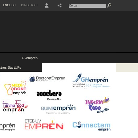
ENGLISH
DIRECTORI
USER
UVemprén
stres StartUPs