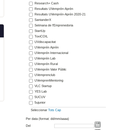
Research+ Cash
Resultats UVemprén-Aprèn
Resultats UVemprén-Aprèn 2020-21
SantanderX
Setmana de l'Emprenedoria
StartUp
ToxiCOIL
UVdiscapacitat
UVemprén Aprèn
UVemprén Internacional
UVemprén Lab
UVemprén Rural
UVemprén Valor Públic
UVemprenclub
UVemprenMentoring
VLC Startup
YES Lab
5UCUV
5ujunior
Seleccionar
Tots
Cap
Per data (format: dd/mm/aaaa)
Del