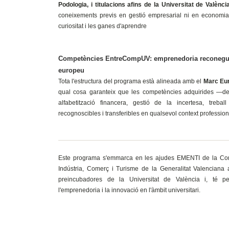
Podologia, i titulacions afins de la Universitat de Valènci
coneixements previs en gestió empresarial ni en economia; 
curiositat i les ganes d'aprendre
Competències EntreCompUV: emprenedoria reconegud
europeu
Tota l'estructura del programa està alineada amb el
Marc Eu
qual cosa garanteix que les competències adquirides —dete
alfabetització financera, gestió de la incertesa, trebal
recognoscibles i transferibles en qualsevol context professio
Este programa s'emmarca en les ajudes EMENTI de la Cons
Indústria, Comerç i Turisme de la Generalitat Valenciana 
preincubadores de la Universitat de València i, té pe
l'emprenedoria i la innovació en l'àmbit universitari.