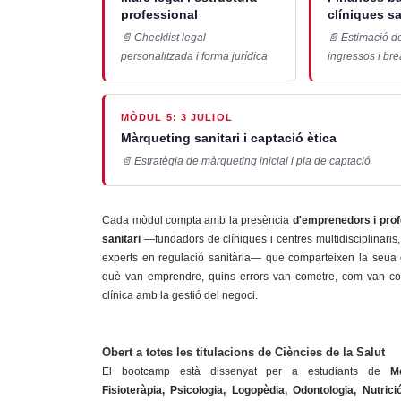
professional
clíniques sa
📄 Checklist legal
📄 Estimació de 
personalitzada i forma jurídica
ingressos i br
MÒDUL 5: 3 JULIOL
Màrqueting sanitari i captació ètica
📄 Estratègia de màrqueting inicial i pla de captació
Cada mòdul compta amb la presència
d'emprenedors i prof
sanitari
—fundadors de clíniques i centres multidisciplinaris,
experts en regulació sanitària— que comparteixen la seua e
què van emprendre, quins errors van cometre, com van co
clínica amb la gestió del negoci.
Obert a totes les titulacions de Ciències de la Salut
El bootcamp està dissenyat per a estudiants de
Me
Fisioteràpia, Psicologia, Logopèdia, Odontologia, Nutrici