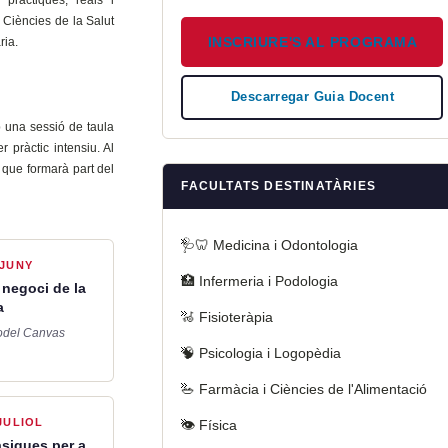
 Ciències de la Salut
INSCRIURE'S AL PROGRAMA
ria.
Descarregar Guia Docent
 una sessió de taula
 pràctic intensiu. Al
 que formarà part del
FACULTATS DESTINATÀRIES
🩺🦷 Medicina i Odontologia
0JUNY
🏥 Infermeria i Podologia
 negoci de la
a
🦽 Fisioteràpia
odel Canvas
🧠 Psicologia i Logopèdia
🥗 Farmàcia i Ciències de l'Alimentació
JULIOL
👁️ Física
siques per a