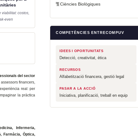
🧬Ciències Biològiques
nitàries
viabilitat: costos,
eak-even
COMPETÈNCIES ENTRECOMPUV
IDEES I OPORTUNITATS
Detecció, creativitat, ètica
RECURSOS
essionals del sector
Alfabetització financera, gestió legal
 assessors financers,
xperiència real: per
PASAR A LA ACCIÓ
mpaginar la pràctica
Iniciativa, planificació, treball en equip
dicina, Infermeria,
ó, Farmàcia, Òptica,