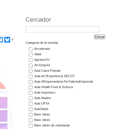
Cercador
Categoria de la novetat:
Accelerator
Adeit
AgrotecUV
Art Emprén
Aula Caixa Popular
Aula de l'Experiencia SECOT
Aula d'Emprenedoria PorTalentoEmprende
Aula Health Food & Science
Aula Importaco
Aula Mapfre
Aula UPTA
AulaSalud
Banc Idees
Banc Idees
Banc Idees de voluntariat