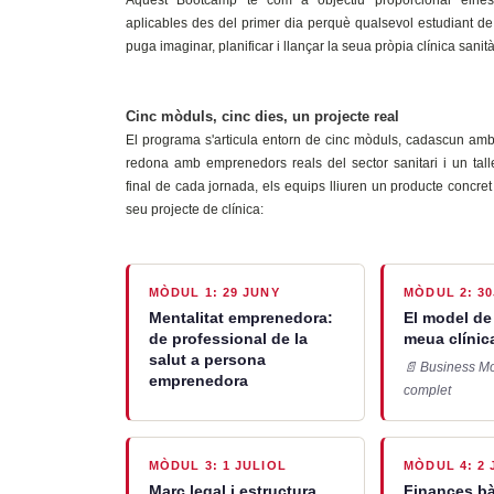
aplicables des del primer dia perquè qualsevol estudiant de
puga imaginar, planificar i llançar la seua pròpia clínica sanità
Cinc mòduls, cinc dies, un projecte real
El programa s'articula entorn de cinc mòduls, cadascun amb
redona amb emprenedors reals del sector sanitari i un taller
final de cada jornada, els equips lliuren un producte concret
seu projecte de clínica:
MÒDUL 1: 29 JUNY
MÒDUL 2: 3
Mentalitat emprenedora:
El model de
de professional de la
meua clínic
salut a persona
📄 Business M
emprenedora
complet
MÒDUL 3: 1 JULIOL
MÒDUL 4: 2 
Marc legal i estructura
Finances bà