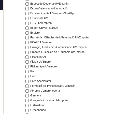
Escola de Doctorat-UVEmprén
Escola Valenciana d'Innovació
Esdeveniments UVemprén-StartUp
Estudiants UV
ETSE UVEmprén
Exper_Univer_StartUp
Explorer
Farmàcia i Ciències de l'Alimentació UVEmprén
FCAFE UVemprén
Filologia, Traducció i Comunicació UVEmprén
Filosofia i Ciències de l'Educació UVEmprén
Finances4All
Física UVEmprén
Fisioteràpia UVemprèn
Ford
Ford
Ford Accelerator
Formació del Professorat UVemprén
Fòrums d'emprenedoria
Gennera
Geografia i Història UVemprén
Girls4stem
Greenhouse