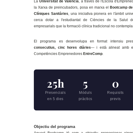
La
Universitat de València
, a través de l'Escola d'Emprene
la Xarxa de preincubadors, posa en marxa el
Bootcamp de 
Clíniques Sanitàries
, una iniciativa pionera en l'àmbit univ
cerca dotar a l'estudiantat de Ciències de la Salut 
empresarials que la formació clínica tradicional no contempla
El programa es desenvolupa en format intensiu pre
consecutius, cinc hores diàries
— i està alineat amb 
Competències Emprenedores
EntreComp
.
25h
5
0
Presencials
Móduls
Requisits
en 5 dies
pràctics
previs
Objectiu del programa
Aquest Bootcamp té com a objectiu proporcionar eines 