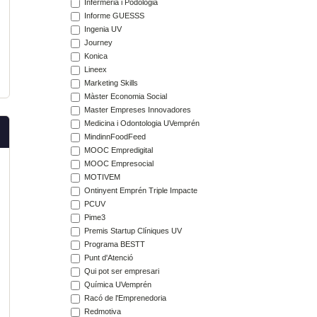
Infermeria i Podologia
Informe GUESSS
Ingenia UV
Journey
Konica
Lineex
Marketing Skills
Màster Economia Social
Master Empreses Innovadores
Medicina i Odontologia UVemprén
MindinnFoodFeed
MOOC Empredigital
MOOC Empresocial
MOTIVEM
Ontinyent Emprén Triple Impacte
PCUV
Pime3
Premis Startup Clíniques UV
Programa BESTT
Punt d'Atenció
Qui pot ser empresari
Química UVemprén
Racó de l'Emprenedoria
Redmotiva