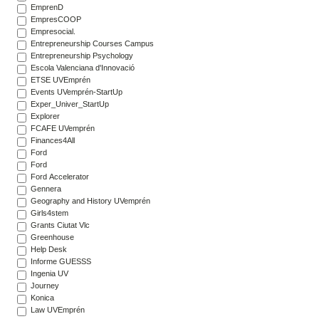
EmprenD
EmpresCOOP
Empresocial.
Entrepreneurship Courses Campus
Entrepreneurship Psychology
Escola Valenciana d'Innovació
ETSE UVEmprén
Events UVemprén-StartUp
Exper_Univer_StartUp
Explorer
FCAFE UVemprén
Finances4All
Ford
Ford
Ford Accelerator
Gennera
Geography and History UVemprén
Girls4stem
Grants Ciutat Vlc
Greenhouse
Help Desk
Informe GUESSS
Ingenia UV
Journey
Konica
Law UVEmprén