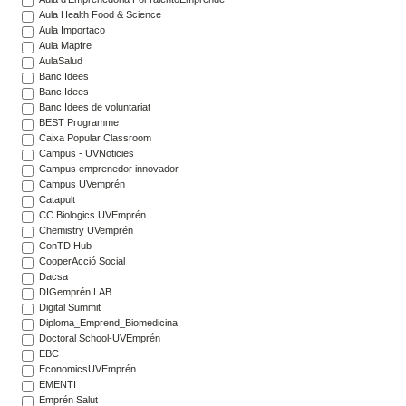
Aula Health Food & Science
Aula Importaco
Aula Mapfre
AulaSalud
Banc Idees
Banc Idees
Banc Idees de voluntariat
BEST Programme
Caixa Popular Classroom
Campus - UVNoticies
Campus emprenedor innovador
Campus UVemprén
Catapult
CC Biologics UVEmprén
Chemistry UVemprén
ConTD Hub
CooperAcció Social
Dacsa
DIGemprén LAB
Digital Summit
Diploma_Emprend_Biomedicina
Doctoral School-UVEmprén
EBC
EconomicsUVEmprén
EMENTI
Emprén Salut