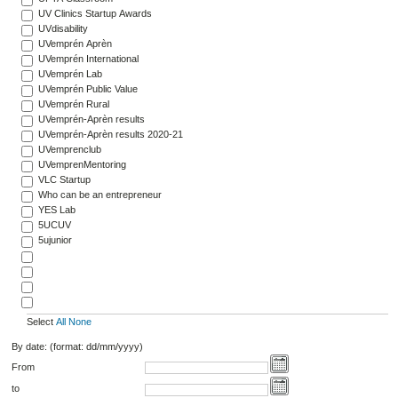
UV Clinics Startup Awards
UVdisability
UVemprén Aprèn
UVemprén International
UVemprén Lab
UVemprén Public Value
UVemprén Rural
UVemprén-Aprèn results
UVemprén-Aprèn results 2020-21
UVemprenclub
UVemprenMentoring
VLC Startup
Who can be an entrepreneur
YES Lab
5UCUV
5ujunior
Select
All
None
By date: (format: dd/mm/yyyy)
From
to