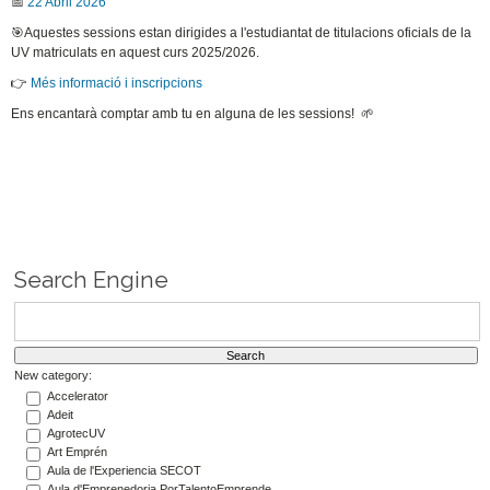
📅
22 Abril 2026
🎯Aquestes sessions estan dirigides a l'estudiantat de titulacions oficials de la
UV matriculats en aquest curs 2025/2026.
👉
Més informació i inscripcions
Ens encantarà comptar amb tu en alguna de les sessions! 🌱
Search Engine
New category:
Accelerator
Adeit
AgrotecUV
Art Emprén
Aula de l'Experiencia SECOT
Aula d'Emprenedoria PorTalentoEmprende