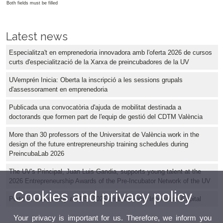
Both fields must be filled
Latest news
Especialitza't en emprenedoria innovadora amb l'oferta 2026 de cursos
curts d'especialització de la Xarxa de preincubadores de la UV
UVemprén Inicia: Oberta la inscripció a les sessions grupals
d'assessorament en emprenedoria
Publicada una convocatòria d'ajuda de mobilitat destinada a
doctorands que formen part de l'equip de gestió del CDTM València
More than 30 professors of the Universitat de València work in the
design of the future entrepreneurship training schedules during
PreincubaLab 2026
The UV's Principal, Juan Luis Gandia, supports young talent at the
2026 Entrepreneurship Awards of the Pre-Incubator Network of the UV
Cookies and privacy policy
Porta la teua startup a VDS+2026 amb València Innovation Capital
Your privacy is important for us. Therefore, we inform you