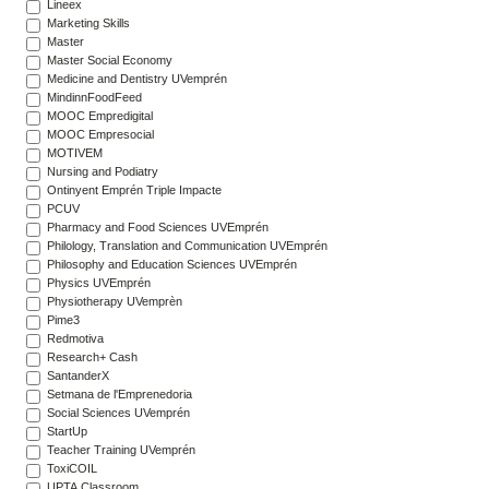
Lineex
Marketing Skills
Master
Master Social Economy
Medicine and Dentistry UVemprén
MindinnFoodFeed
MOOC Empredigital
MOOC Empresocial
MOTIVEM
Nursing and Podiatry
Ontinyent Emprén Triple Impacte
PCUV
Pharmacy and Food Sciences UVEmprén
Philology, Translation and Communication UVEmprén
Philosophy and Education Sciences UVEmprén
Physics UVEmprén
Physiotherapy UVemprèn
Pime3
Redmotiva
Research+ Cash
SantanderX
Setmana de l'Emprenedoria
Social Sciences UVemprén
StartUp
Teacher Training UVemprén
ToxiCOIL
UPTA Classroom