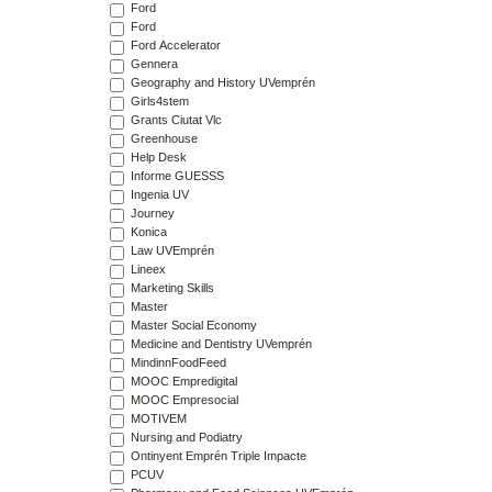
Ford
Ford
Ford Accelerator
Gennera
Geography and History UVemprén
Girls4stem
Grants Ciutat Vlc
Greenhouse
Help Desk
Informe GUESSS
Ingenia UV
Journey
Konica
Law UVEmprén
Lineex
Marketing Skills
Master
Master Social Economy
Medicine and Dentistry UVemprén
MindinnFoodFeed
MOOC Empredigital
MOOC Empresocial
MOTIVEM
Nursing and Podiatry
Ontinyent Emprén Triple Impacte
PCUV