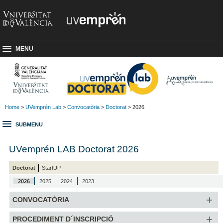
MENU
Home
>
UVemprén Lab
>
Convocatòria
>
Doctorat
> 2026
SUBMENU
UVemprén LAB Doctorat 2026
Doctorat
StartUP
2026
2025
2024
2023
CONVOCATÒRIA
PROCEDIMENT D´INSCRIPCIÓ