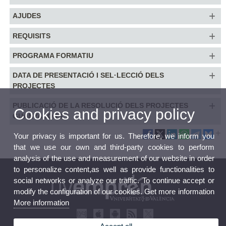
AJUDES
REQUISITS
PROGRAMA FORMATIU
DATA DE PRESENTACIÓ I SEL·LECCIÓ DELS
PROJECTES
PUBLICACIÓ DE LA RESOLUCIÓ DELS PROJECTES
Cookies and privacy policy
GUANYADORS
Your privacy is important for us. Therefore, we inform you
that we use our own and third-party cookies to perform
analysis of the use and measurement of our website in order
to personalize content,as well as provide functionalities to
social networks or analyze our traffic. To continue accept or
modify the configuration of our cookies. Get more information
More information