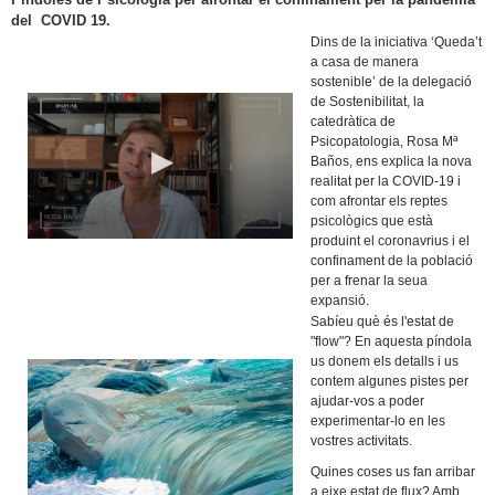
del COVID 19.
Dins de la iniciativa ‘Queda’t
a casa de manera
sostenible’ de la delegació
de Sostenibilitat, la
catedràtica de
Psicopatologia, Rosa Mª
Baños, ens explica la nova
realitat per la COVID-19 i
com afrontar els reptes
psicològics que està
produint el coronavrius i el
confinament de la població
per a frenar la seua
expansió.
Sabíeu què és l'estat de
"flow"? En aquesta píndola
us donem els detalls i us
contem algunes pistes per
ajudar-vos a poder
experimentar-lo en les
vostres activitats.
Quines coses us fan arribar
a eixe estat de flux? Amb