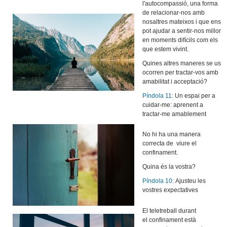
l'autocompassió, una forma
de relacionar-nos amb
nosaltres mateixos i que ens
pot ajudar a sentir-nos millor
en moments difícils com els
que estem vivint.
Quines altres maneres se us
ocorren per tractar-vos amb
amabilitat i acceptació?
Píndola 11:
Un espai per a
cuidar-me: aprenent a
tractar-me amablement
No hi ha una manera
correcta de viure el
confinament.
Quina és la vostra?
Píndola 10:
Ajusteu les
vostres expectatives
El teletreball durant
el confinament està