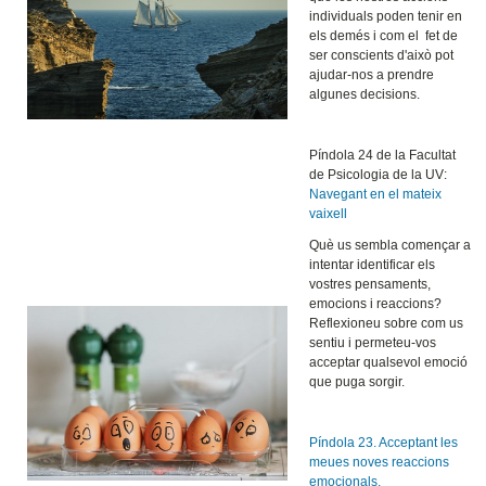
individuals poden tenir en
els demés i com el fet de
ser conscients d'això pot
ajudar-nos a prendre
algunes decisions.
Píndola 24 de la Facultat
de Psicologia de la UV:
Navegant en el mateix
vaixell
Què us sembla començar a
intentar identificar els
vostres pensaments,
emocions i reaccions?
Reflexioneu sobre com us
sentiu i permeteu-vos
acceptar qualsevol emoció
que puga sorgir.
Píndola 23. Acceptant les
meues noves reaccions
emocionals.