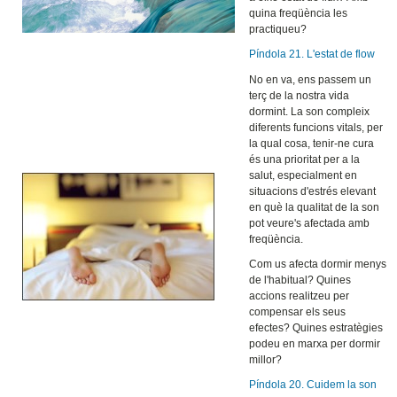
quina freqüència les
practiqueu?
Píndola 21. L'estat de flow
No en va, ens passem un
terç de la nostra vida
dormint. La son compleix
diferents funcions vitals, per
la qual cosa, tenir-ne cura
és una prioritat per a la
salut, especialment en
situacions d'estrés elevant
en què la qualitat de la son
pot veure's afectada amb
freqüència.
Com us afecta dormir menys
de l'habitual? Quines
accions realitzeu per
compensar els seus
efectes? Quines estratègies
podeu en marxa per dormir
millor?
Píndola 20. Cuidem la son