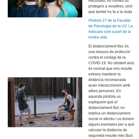
Recordeu, no només us
protegeix a vosaltres, sinó
que també ho fa a la resta
Píndola 27 de la Facultat
de Psicologia de la UV. La
màscara com a part de la
nostra vida.
El distanciament físic és
una mesura de protecció
contra el contagi de la
COVID-19. No obstant això,
és normal que ens resulte
extrany mantenir la
distància recomanada
quan interaccionem amb
altres persones. En
aquesta píndola us
expliquem que el
distanciament físic no
implica un distanciament
social ni afectiu i us donem
alguns exemples per a què
calcular la distància de
seguretat resulte més fàcil.