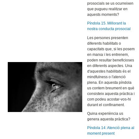
prosocials se us ocurreixen
que pugueu realitzar en
aquests moments?
Píndola 15. Millorant la
nostra conducta prosocial
Les persones presenten
diferents habilitats o
capacitats que, si les posem
en marxa i les entrenem,
poden resultar beneficioses
en diferents aspectes. Una
d'aquestes habilitats és el
mindfulness o l'atenció
plena. En aquesta píndola
us contem breument en què
consisteix aquesta pràctica i
com podeu acostar-vos-hi
durant el confinament.
Quina experiència us
genera aquesta pràctica?
Píndola 14: Atenció plena al
moment present