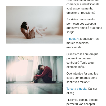
començar a identificar els
vostres pensaments,
emocions i reaccions?
Escriviu com us sentiu i
permeteu-vos acceptar
qualsevol emoció que puga
sorgir
Píndola 4
: Identificant les
meues reaccions
emocionals
Quines coses creieu que
podem i no podem
controlar? Teniu algun
exemple més?
Què intenteu fer amb les
coses controlades per a
sentir-vos millor?"
Tercera píndola
: Cal ser
eficaç
- Escriviu com us sentiu i
permetiu-vos acceptar