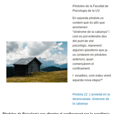
Píndoles de la Facultat de
Psicologia de la UV.
En aquesta píndola us
contem què és allò que
anomenen
"síndrome de la cabanya" i
com es pot entendre des
del punt de vist
psicològic, reprenent
algunes qüestions que ja
us contarem en píndoles
anteriors, quan
començàrem el
confinament.
I vosaltres, com esteu vivint
aquesta nova etapa?"
Pindola 22. L'ansietat en la
desescalada: síndrome de
la cabanya
​Píndoles de Psicologia per afrontar el confinament per la pandèmia