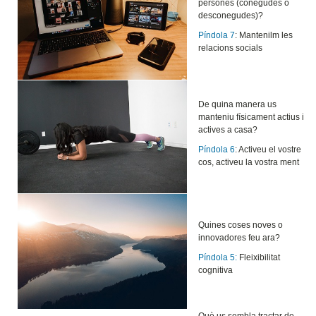
persones (conegudes o
desconegudes)?
Píndola 7
: Mantenilm les
relacions socials
De quina manera us
manteniu físicament actius i
actives a casa?
Píndola 6
: Activeu el vostre
cos, activeu la vostra ment
Quines coses noves o
innovadores feu ara?
Píndola 5:
Fleixibilitat
cognitiva
Què us sembla tractar de