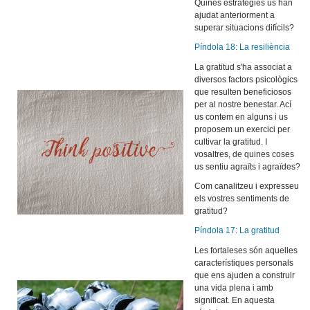
Quines estratègies us han
ajudat anteriorment a
superar situacions difícils?
Píndola 18: La resiliència
La gratitud s'ha associat a
diversos factors psicològics
que resulten beneficiosos
per al nostre benestar. Ací
us contem en alguns i us
proposem un exercici per
cultivar la gratitud. I
vosaltres, de quines coses
us sentiu agraïts i agraïdes?
Com canalitzeu i expresseu
els vostres sentiments de
gratitud?
Píndola 17: La gratitud
Les fortaleses són aquelles
característiques personals
que ens ajuden a construir
una vida plena i amb
significat. En aquesta