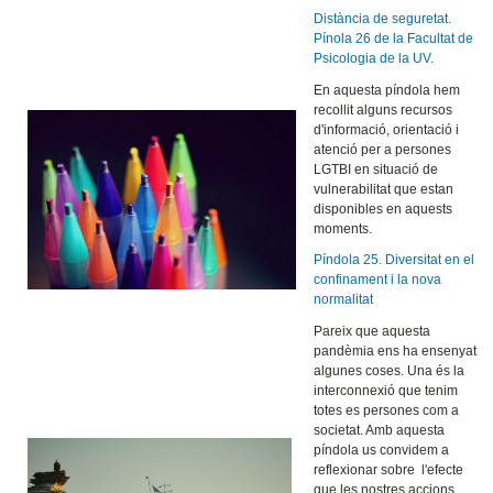
Distància de seguretat.
Pínola 26 de la Facultat de
Psicologia de la UV.
En aquesta píndola hem
recollit alguns recursos
d'informació, orientació i
atenció per a persones
LGTBI en situació de
vulnerabilitat que estan
disponibles en aquests
moments.
Píndola 25. Diversitat en el
confinament i la nova
normalitat
Pareix que aquesta
pandèmia ens ha ensenyat
algunes coses. Una és la
interconnexió que tenim
totes es persones com a
societat. Amb aquesta
píndola us convidem a
reflexionar sobre l'efecte
que les nostres accions