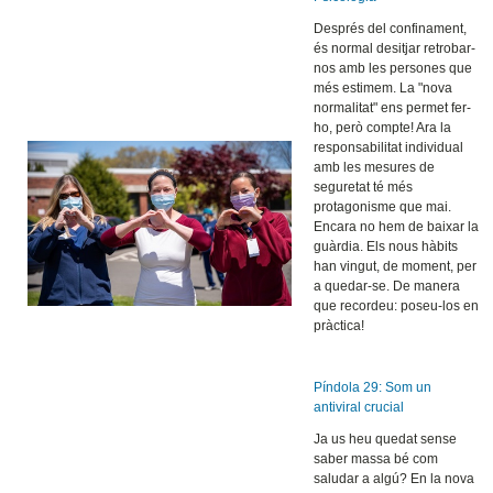
Després del confinament,
és normal desitjar retrobar-
nos amb les persones que
més estimem. La "nova
normalitat" ens permet fer-
ho, però compte! Ara la
responsabilitat individual
amb les mesures de
seguretat té més
protagonisme que mai.
Encara no hem de baixar la
guàrdia. Els nous hàbits
han vingut, de moment, per
a quedar-se. De manera
que recordeu: poseu-los en
pràctica!
Píndola 29: Som un
antiviral crucial
Ja us heu quedat sense
saber massa bé com
saludar a algú? En la nova