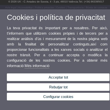
© 2026 UV. - C. Amadeu de Savoia, 4 - 3 pis, 46010 València.Tel.: (+34) 963395017
Avís legal
|
Accessibilitat
|
Política privacitat
|
Cookies
|
Transparència
|
Bústia de contacte
Cookies i política de privacitat
La teva privacitat és important per a nosaltres. Per això,
t'informem que utilitzem cookies pròpies i de tercers per a
realitzar anàlisis d'ús i mesurament de la nostra pàgina web
amb la finalitat de personalitzar continguts,així com
proporcionar funcionalitats a les xarxes socials o analitzar el
nostre trànsit. Per a continuar accepta o modifica la
configuració de les nostres cookies. Per a obtenir més
informació
Més informació
Acceptar tot
Rebutjar tot
Configurar cookies