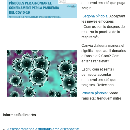
qualsevol emoció que puga
sorgir.
Segona píndola
. Acceptant
les meves emocions
- Com us sentiu després de
realitzar la pràctica de la
respiració?
Canvia d'alguna manera el
significat que ara li donaries
a l'ansietat? Com? Com
entens l'ansietat?
Escriu com et sents i
permet-te acceptar
qualsevol emoció que
sorgisca. Reflexiona.
Primera píndola
: Sobre
l'ansietat, trenquem mites
Informació d'interés
Assessorament a estudiants amb discapacitat