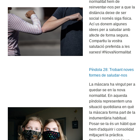
normalitat hem de
reinventar-nos per a que la
distància deixe de ser
social i només siga física.
Ací us donem algunes
idees per a saludar amb
afecte de forma segura.
Compartiu la vostra
salutació preferida a les
xarxes! #NovaNormalitat
Píndola 28: Trobant noves
formes de saludar-nos
La màscara ha vingut per a
quedar-se en la nova
normalitat. En aquesta
píndola representem una
situació quotidiana en què
la màscara forma part de la
indumentària habitual.
Posar-se-la és un hàbit que
hem d'adquirir i consolidat
mitjaçant la pràctica.