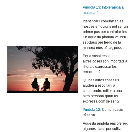
Píndola 13: Intolerància al
malestar?
Identificar i comunicar les
nostres emocions pot ser un
primer pas per controlar-les.
En aquesta píndola veureu
set claus per fer-lo de la
manera més eficaç possible.
Per a vosaltres, quines
altres coses són importats a
l'hora d'expressar les
emocions?
Quines altres coses us
ajuden a escoltar i a
comprendre millor a una
altra persona quan us
expressa com se sent?
Píndola 12:
Comunicació
efectiva
Aquesta píndola ens ofereix
algunes claus per cultivar