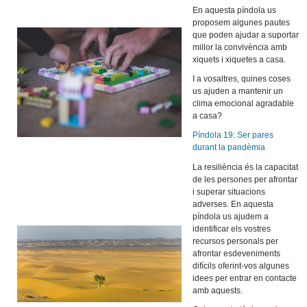
En aquesta píndola us
proposem algunes pautes
que poden ajudar a suportar
millor la convivència amb
xiquets i xiquetes a casa.
I a vosaltres, quines coses
us ajuden a mantenir un
clima emocional agradable
a casa?
Píndola 19: Ser pares
durant la pandèmia
La resiliència és la capacitat
de les persones per afrontar
i superar situacions
adverses. En aquesta
píndola us ajudem a
identificar els vostres
recursos personals per
afrontar esdeveniments
difícils oferint-vos algunes
idees per entrar en contacte
amb aquests.