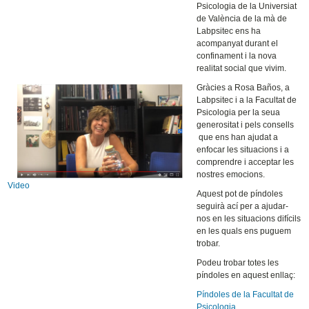
Psicologia de la Universiat
de València de la mà de
Labpsitec ens ha
acompanyat durant el
confinament i la nova
realitat social que vivim.
Gràcies a Rosa Baños, a
Labpsitec i a la Facultat de
Psicologia per la seua
generositat i pels consells
que ens han ajudat a
enfocar les situacions i a
comprendre i acceptar les
nostres emocions.
Video
Aquest pot de píndoles
seguirà ací per a ajudar-
nos en les situacions difícils
en les quals ens puguem
trobar.
Podeu trobar totes les
píndoles en aquest enllaç:
Píndoles de la Facultat de
Psicologia