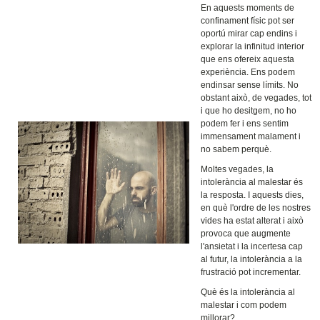
En aquests moments de
confinament físic pot ser
oportú mirar cap endins i
explorar la infinitud interior
que ens ofereix aquesta
experiència. Ens podem
endinsar sense límits. No
obstant això, de vegades, tot
i que ho desitgem, no ho
podem fer i ens sentim
immensament malament i
no sabem perquè.
Moltes vegades, la
intolerància al malestar és
la resposta. I aquests dies,
en què l'ordre de les nostres
vides ha estat alterat i això
provoca que augmente
l'ansietat i la incertesa cap
al futur, la intolerància a la
frustració pot incrementar.
Què és la intolerància al
malestar i com podem
millorar?