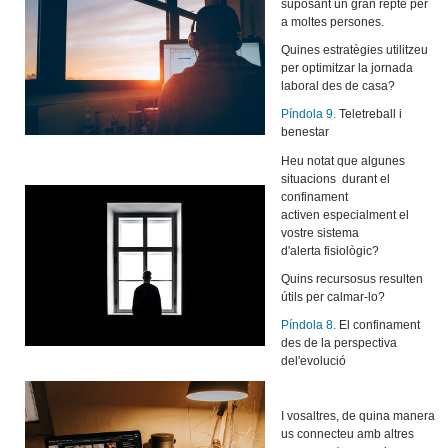
suposant un gran repte per
a moltes persones.
Quines estratègies utilitzeu
per optimitzar la jornada
laboral des de casa?
Píndola 9.
Teletreball i
benestar
Heu notat que algunes
situacions durant el
confinament
activen especialment el
vostre sistema
d'alerta fisiològic?
Quins recursosus resulten
útils per calmar-lo?
Píndola 8.
El confinament
des de la perspectiva
del'evolució
I vosaltres, de quina manera
us connecteu amb altres