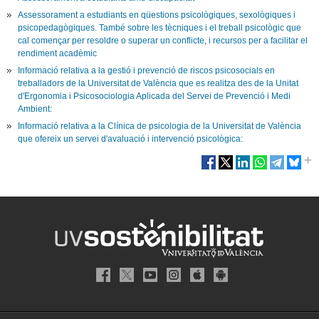
As
sessorament a estudiants en qüestions psicològiques, sexològiques i
psicopedagògiques
. També sobre les tècniques i el treball psicològic que
cal començar per resoldre o superar un conflicte, i recursos per a facilitar el
rendiment acadèmic
Informació relativa a la gestió i prevenció de riscos psicosocials en
treballadors de la Universitat de València que es realitza des de la Unitat
d'Ergonomia i Psicosociologia Aplicada del Servei de Prevenció i Medi
Ambient:
Informació relativa a la Clínica de psicologia de la Universitat de València
que ofereix un servei d'avaluació i intervenció psicològica: