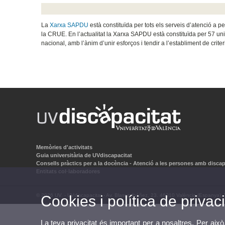
La
Xarxa SAPDU
està constituïda per tots els serveis d’atenció a
la CRUE. En l’actualitat la Xarxa SAPDU està constituïda per 57 unive
nacional, amb l’ànim d’unir esforços i tendir a l’establiment de crite
Memòries d'activitats
Guia universitària de UVdiscapacitat
Consells pràctics per a la docència - Atenció a les persones amb discap
Entitats col·laboradores
© 2026 UV. - UVdiscapacitat - Av. Blasco Ibáñez, 23. 46010 València (Espanya).
Cookies i política de privaci
La teva privacitat és important per a nosaltres. Per això