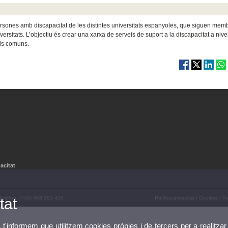
 persones amb discapacitat de les distintes universitats espanyoles, que siguen mem
rsitats. L’objectiu és crear una xarxa de serveis de suport a la discapacitat a nivel
ris comuns.
acitat
 Telèfon: (+34) 963 983 426
Política privacitat
|
Cookies
|
Tr
tat
, t'informem que utilitzem cookies pròpies i de tercers per a realitzar