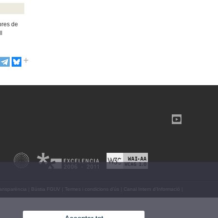
bres de
l
ansparència
|
Bústia FGUV
|
Termes i condicions d’ús
|
Canal Intern d'Informació
|