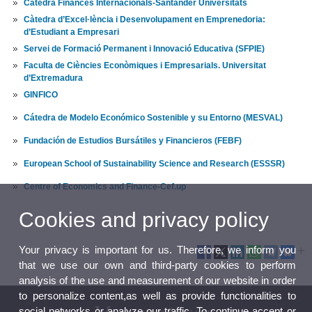
Càtedra Finances Internacionals-Santander Universitats
Càtedra d’Excel·lència i Desenvolupament en Emprenedoria:
d’Estudiant a Empresari
Servei de Formació Permanent i Innovació Educativa (SFPIE)
Faculta de Ciències Econòmiques i Empresarials. Universitat
d’Extremadura
GINFICO
Cátedra de Modelo Económico Sostenible y su Entorno (MESVAL)
Fundación de Estudios Bursátiles y Financieros (FEBF)
European School of Sustainability Science and Research (ESSSR)
Centre of Economics and Finance
-
Cef.up
Cookies and privacy policy
Your privacy is important for us. Therefore, we inform you
that we use our own and third-party cookies to perform
analysis of the use and measurement of our website in order
to personalize content,as well as provide functionalities to
social networks or analyze our traffic. To continue accept or