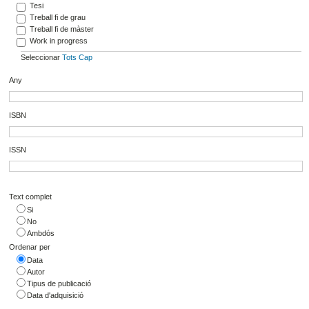
Tesi
Treball fi de grau
Treball fi de màster
Work in progress
Seleccionar
Tots
Cap
Any
ISBN
ISSN
Text complet
Si
No
Ambdós
Ordenar per
Data
Autor
Tipus de publicació
Data d'adquisició