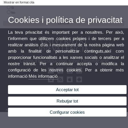
Mostrar en format cita
Si
No
Cookies i política de privacitat
La teva privacitat és important per a nosaltres. Per això,
t'informem que utilitzem cookies pròpies i de tercers per a
realitzar anàlisis d'ús i mesurament de la nostra pàgina web
amb la finalitat de personalitzar continguts,així com
proporcionar funcionalitats a les xarxes socials o analitzar el
Centre d'Investigacions sobre Desertificació
nostre trànsit. Per a continuar accepta o modifica la
configuració de les nostres cookies. Per a obtenir més
informació
Més informació
Acceptar tot
© 2026 UV. - Crta. Moncada-Nàquera, Km 4,5. 46113 Moncada (València) Telèfon: 96
Rebutjar tot
3424162
Avís legal
|
Accessibilitat
|
Política privacitat
|
Cookies
|
Transparència
|
Bùstia de Contacte
Configurar cookies