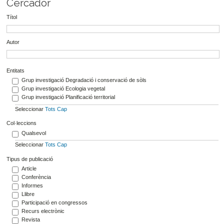
Cercador
Títol
Autor
Entitats
Grup investigació Degradació i conservació de sòls
Grup investigació Ecologia vegetal
Grup investigació Planificació territorial
Seleccionar
Tots
Cap
Col·leccions
Qualsevol
Seleccionar
Tots
Cap
Tipus de publicació
Article
Conferència
Informes
Llibre
Participació en congressos
Recurs electrònic
Revista