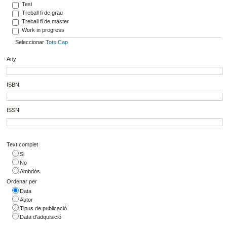
Tesi
Treball fi de grau
Treball fi de màster
Work in progress
Seleccionar
Tots
Cap
Any
ISBN
ISSN
Text complet
Si
No
Ambdós
Ordenar per
Data
Autor
Tipus de publicació
Data d'adquisició