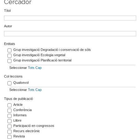
Cercador
Títol
Autor
Entitats
Grup investigació Degradació i conservació de sòls
Grup investigació Ecologia vegetal
Grup investigació Planificació territorial
Seleccionar
Tots
Cap
Col·leccions
Qualsevol
Seleccionar
Tots
Cap
Tipus de publicació
Article
Conferència
Informes
Llibre
Participació en congressos
Recurs electrònic
Revista