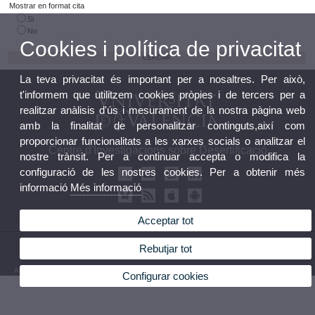
Mostrar en format cita
Si
No
Cookies i política de privacitat
La teva privacitat és important per a nosaltres. Per això,
t'informem que utilitzem cookies pròpies i de tercers per a
realitzar anàlisis d'ús i mesurament de la nostra pàgina web
amb la finalitat de personalitzar continguts,així com
proporcionar funcionalitats a les xarxes socials o analitzar el
Centre d'Investigacions sobre Desertificació
nostre trànsit. Per a continuar accepta o modifica la
configuració de les nostres cookies. Per a obtenir més
informació
Més informació
Acceptar tot
© 2026 UV. - Crta. Moncada-Nàquera, Km 4,5. 46113 Moncada (València) Telèfon: 96
Rebutjar tot
3424162
Avís legal
|
Accessibilitat
|
Política privacitat
|
Cookies
|
Transparència
|
Bùstia de Contacte
Configurar cookies