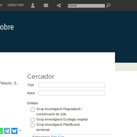
SH
DIRECTORI
USER
Cercador
Palacio, S.;
Títol
Autor
Entitats
Grup investigació Degradació i
conservació de sòls
Grup investigació Ecologia vegetal
Grup investigació Planificació
territorial
Seleccionar
Tots
Cap