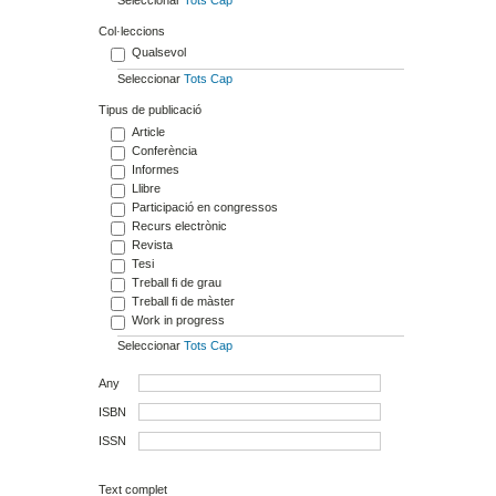
Col·leccions
Qualsevol
Seleccionar
Tots
Cap
Tipus de publicació
Article
Conferència
Informes
Llibre
Participació en congressos
Recurs electrònic
Revista
Tesi
Treball fi de grau
Treball fi de màster
Work in progress
Seleccionar
Tots
Cap
Any
ISBN
ISSN
Text complet