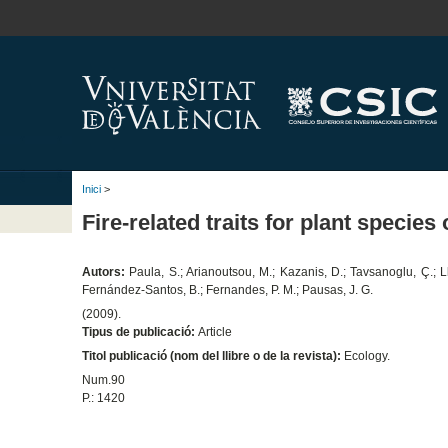
Inici
>
Fire-related traits for plant specie
Autors:
Paula, S.; Arianoutsou, M.; Kazanis, D.; Tavsanoglu, Ç.; Llo
Fernández-Santos, B.; Fernandes, P. M.; Pausas, J. G.
(2009).
Tipus de publicació:
Article
Titol publicació (nom del llibre o de la revista):
Ecology.
Num.90
P.: 1420