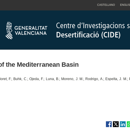
CASTELLANO
ENGLI
s of the Mediterranean Basin
ret, F.; Buhk, C.; Ojeda, F.; Luna, B.; Moreno, J. M.; Rodrigo, A.; Espelta, J. M.; 