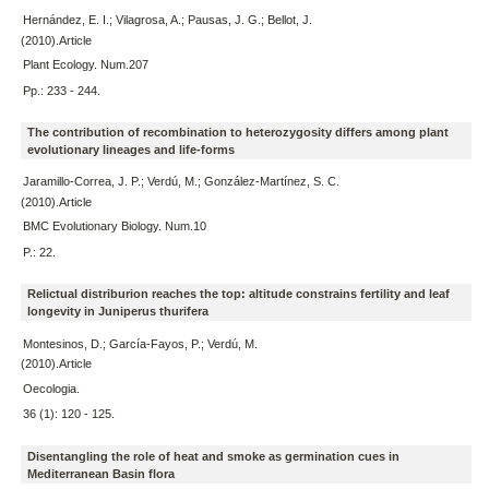
Hernández, E. I.; Vilagrosa, A.; Pausas, J. G.; Bellot, J.
(2010).Article
Plant Ecology. Num.207
Pp.: 233 - 244.
The contribution of recombination to heterozygosity differs among plant
evolutionary lineages and life-forms
Jaramillo-Correa, J. P.; Verdú, M.; González-Martínez, S. C.
(2010).Article
BMC Evolutionary Biology. Num.10
P.: 22.
Relictual distriburion reaches the top: altitude constrains fertility and leaf
longevity in Juniperus thurifera
Montesinos, D.; García-Fayos, P.; Verdú, M.
(2010).Article
Oecologia.
36 (1): 120 - 125.
Disentangling the role of heat and smoke as germination cues in
Mediterranean Basin flora