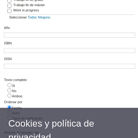
Trabajo fin de máster
Work in progress
Seleccionar
Todos
Ninguno
Año
ISBN
ISSN
Texto completo
Si
No
Ambos
Ordenar por
Fecha
Autor
Tipos de publicación
Cookies y política de
Data de adquisición
Mostrar en formato cita
privacidad