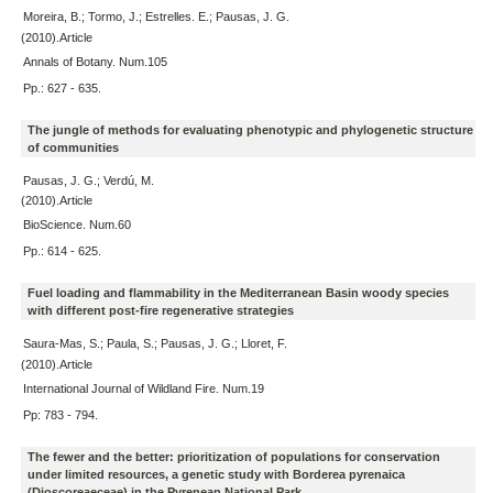
Moreira, B.; Tormo, J.; Estrelles. E.; Pausas, J. G.
(2010).Article
Annals of Botany. Num.105
Pp.: 627 - 635.
The jungle of methods for evaluating phenotypic and phylogenetic structure
of communities
Pausas, J. G.; Verdú, M.
(2010).Article
BioScience. Num.60
Pp.: 614 - 625.
Fuel loading and flammability in the Mediterranean Basin woody species
with different post-fire regenerative strategies
Saura-Mas, S.; Paula, S.; Pausas, J. G.; Lloret, F.
(2010).Article
International Journal of Wildland Fire. Num.19
Pp: 783 - 794.
The fewer and the better: prioritization of populations for conservation
under limited resources, a genetic study with Borderea pyrenaica
(Dioscoreaeceae) in the Pyrenean National Park