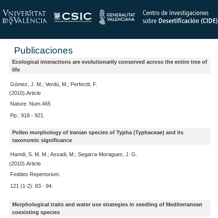
Publicaciones
Ecological interactions are evolutionarily conserved across the entire tree of
life
Gómez, J. M.; Verdú, M.; Perfectti, F.
(2010).Article
Nature. Num.465
Pp.: 918 - 921.
Pollen morphology of Iranian species of Typha (Typhaceae) and its
taxonomic significance
Hamdi, S. M. M.; Assadi, M.; Segarra-Moragues, J. G.
(2010).Article
Feddes Repertorium.
121 (1-2): 83 - 94.
Morphological traits and water use strategies in seedling of Mediterranean
coexisting species