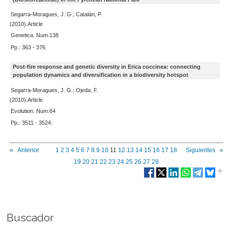
Segarra-Moragues, J. G.; Catalán, P.
(2010).Article
Genetica. Num.138
Pp.: 363 - 376.
Post-fire response and genetic diversity in Erica coccinea: connecting
population dynamics and diversification in a biodiversity hotspot
Segarra-Moragues, J. G.; Ojeda, F.
(2010).Article
Evolution. Num.64
Pp.: 3511 - 3524.
Anterior
1
2
3
4
5
6
7
8
9
10
11
12
13
14
15
16
17
18
Siguientes
19
20
21
22
23
24
25
26
27
28
Buscador