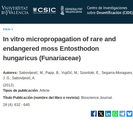
Inicio
>
In vitro micropropagation of rare and
endangered moss Entosthodon
hungaricus (Funariaceae)
Autores:
Sabovljević, M.; Papp, B.; Vujičić, M.; Szurdoki, E.; Segarra-Moragues
J. G.; Sabovljević, A.
(2012).
Tipos de publicación:
Article
Título Publicación (nombre del libro o revista):
Bioscience Journal.
28 (4): 632 - 640.