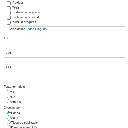
Revista
Tesis
Trabajo fin de grado
Trabajo fin de máster
Work in progress
Seleccionar
Todos
Ninguno
Año
ISBN
ISSN
Texto completo
Si
No
Ambos
Ordenar por
Fecha
Autor
Tipos de publicación
Data de adquisición