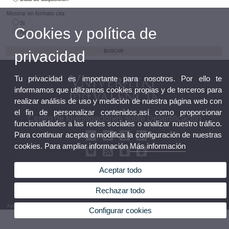
Mostrar en formato cita
Si
Cookies y política de
No
privacidad
Tu privacidad es importante para nosotros. Por ello te
informamos que utilizamos cookies propias y de terceros para
realizar análisis de uso y medición de nuestra página web con
el fin de personalizar contenidos,así como proporcionar
Centro de Investigaciones sobre Desertificación
funcionalidades a las redes sociales o analizar nuestro tráfico.
Para continuar acepta o modifica la configuración de nuestras
cookies. Para ampliar información
Más información
Aceptar todo
© 2026 UV. - Crta. Moncada-Náquera, Km 4,5. 46113 Moncada (Valencia). Teléfono: 96
Rechazar todo
3424162
Aviso legal
|
Accesibilidad
|
Política privacidad
|
Cookies
|
Transparencia
|
Buzón de Contacto
Configurar cookies