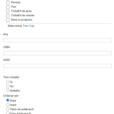
Revista
Tesi
Treball fi de grau
Treball fi de màster
Work in progress
Seleccionar
Tots
Cap
Any
ISBN
ISSN
Text complet
Si
No
Ambdós
Ordenar per
Data
Autor
Tipus de publicació
Data d'adquisició