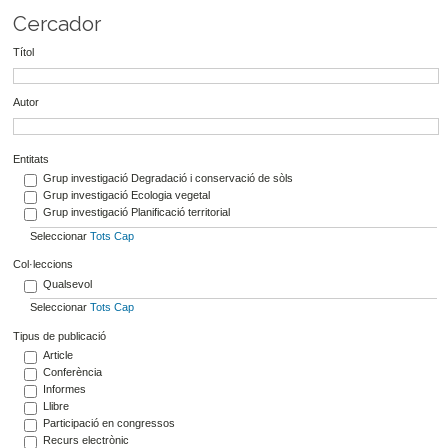
Cercador
Títol
Autor
Entitats
Grup investigació Degradació i conservació de sòls
Grup investigació Ecologia vegetal
Grup investigació Planificació territorial
Seleccionar
Tots
Cap
Col·leccions
Qualsevol
Seleccionar
Tots
Cap
Tipus de publicació
Article
Conferència
Informes
Llibre
Participació en congressos
Recurs electrònic