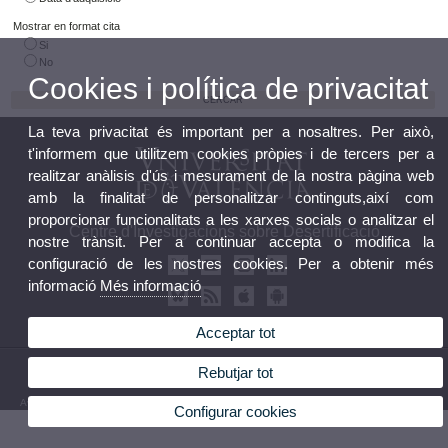
Mostrar en format cita
Si
No
Cookies i política de privacitat
La teva privacitat és important per a nosaltres. Per això,
t'informem que utilitzem cookies pròpies i de tercers per a
realitzar anàlisis d'ús i mesurament de la nostra pàgina web
amb la finalitat de personalitzar continguts,així com
proporcionar funcionalitats a les xarxes socials o analitzar el
Centre d'Investigacions sobre Desertificació
nostre trànsit. Per a continuar accepta o modifica la
configuració de les nostres cookies. Per a obtenir més
informació
Més informació
Acceptar tot
© 2026 UV. - Crta. Moncada-Nàquera, Km 4,5. 46113 Moncada (València) Telèfon: 96
Rebutjar tot
3424162
Avís legal
|
Accessibilitat
|
Política privacitat
|
Cookies
|
Transparència
|
Bùstia de Contacte
Configurar cookies