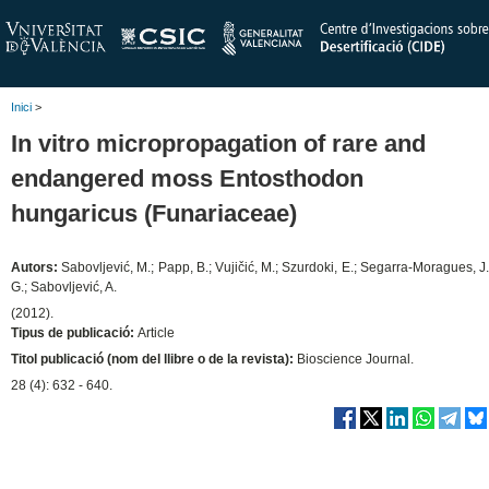
Inici
>
In vitro micropropagation of rare and
endangered moss Entosthodon
hungaricus (Funariaceae)
Autors:
Sabovljević, M.; Papp, B.; Vujičić, M.; Szurdoki, E.; Segarra-Moragues, J
G.; Sabovljević, A.
(2012).
Tipus de publicació:
Article
Titol publicació (nom del llibre o de la revista):
Bioscience Journal.
28 (4): 632 - 640.