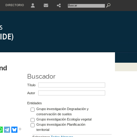
DIRECTORIO
USER
and
Buscador
Título
Autor
Entidades
Grupo investigación Degradación y
conservación de suelos
Grupo investigación Ecología vegetal
Grupo investigación Planificación
territorial
Seleccionar
Todos
Ninguno