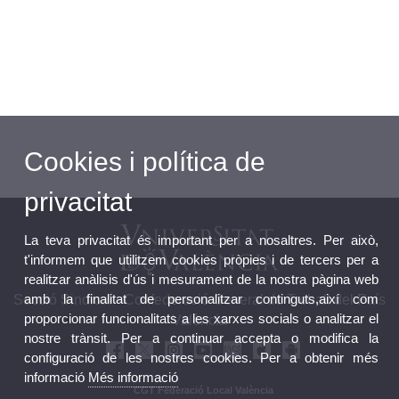
Cookies i política de
privacitat
La teva privacitat és important per a nosaltres. Per això,
t'informem que utilitzem cookies pròpies i de tercers per a
realitzar anàlisis d'ús i mesurament de la nostra pàgina web
amb la finalitat de personalitzar continguts,així com
Secció Sindical - Confederació General de Treball del País
proporcionar funcionalitats a les xarxes socials o analitzar el
València
nostre trànsit. Per a continuar accepta o modifica la
configuració de les nostres cookies. Per a obtenir més
informació
Més informació
CGT Federació Local València