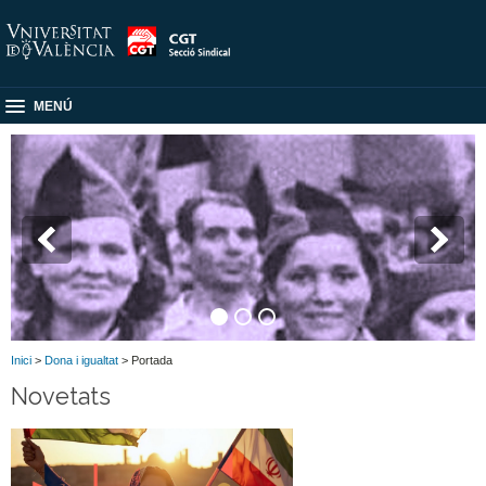
MENÚ
Inici
>
Dona i igualtat
> Portada
Novetats