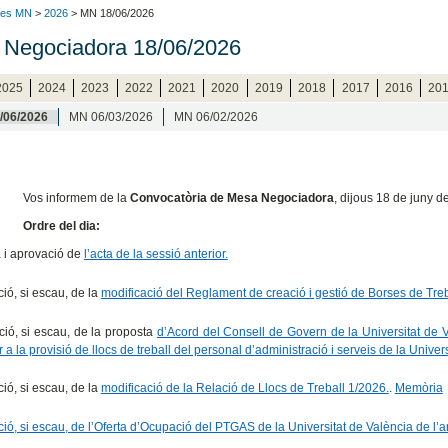
ies MN
>
2026
> MN 18/06/2026
Negociadora 18/06/2026
2025
2024
2023
2022
2021
2020
2019
2018
2017
2016
20
/06/2026
MN 06/03/2026
MN 06/02/2026
Vos informem de la
Convocatòria de Mesa Negociadora
, dijous 18 de juny 
Ordre del dia:
a i aprovació de
l’acta de la sessió anterior.
ió, si escau, de la
modificació del Reglament de creació i gestió de Borses de Treb
ció, si escau, de la proposta
d’Acord del Consell de Govern de la Universitat de 
a la provisió de llocs de treball del personal d’administració i serveis de la Univer
ió, si escau, de la
modificació de la Relació de Llocs de Treball 1/2026.
.
Memòria
ció, si escau, de l’Oferta d’Ocupació del PTGAS de la Universitat de València de l’