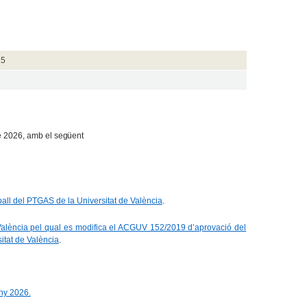
15
de 2026, amb el
següent
all del PTGAS de la Universitat de València
.
València pel qual es modifica el ACGUV 152/2019 d’aprovació del
sitat de València
.
any 2026.