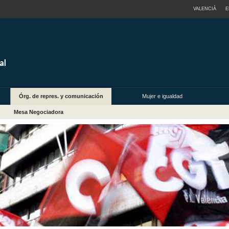
VALENCIÀ
E
Órg. de repres. y comunicación
Mujer e igualdad
Mesa Negociadora