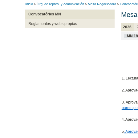
Inicio
>
Órg. de repres. y comunicación
>
Mesa Negociadora
>
Convocatòr
Mesa 
Convocatòries MN
Reglamentos y webs propias
2026
MN 18
1. Lectur
2. Aprovac
3. Aprova
barem per 
4. Aprovac
5
. Aprova