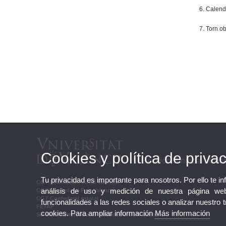
6. Calenda
7. Torn o
Cookies y política de priva
Sección Sindical - Con
Tu privacidad es importante para nosotros. Por ello te i
CGT Federación Local Valencia
análisis de uso y medición de nuestra página web
CGT Confederal País Valencià
CGT Confederal estatal
funcionalidades a las redes sociales o analizar nuestro 
FETAP
cookies. Para ampliar información
Más información
Sindicat Administració Pública de CGT València