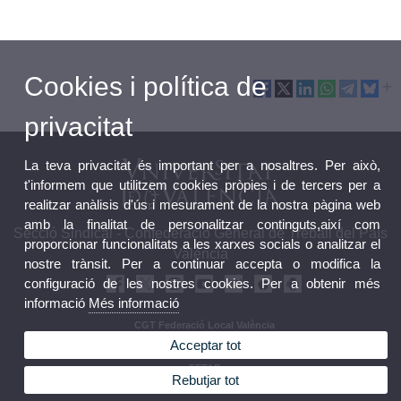
Cookies i política de
privacitat
La teva privacitat és important per a nosaltres. Per això,
t'informem que utilitzem cookies pròpies i de tercers per a
realitzar anàlisis d'ús i mesurament de la nostra pàgina web
amb la finalitat de personalitzar continguts,així com
Secció Sindical - Confederació General de Treball del País
proporcionar funcionalitats a les xarxes socials o analitzar el
València
nostre trànsit. Per a continuar accepta o modifica la
configuració de les nostres cookies. Per a obtenir més
informació
Més informació
CGT Federació Local València
CGT Confederal País Valencià
Acceptar tot
CGT Confederal estatal
FETAP
Rebutjar tot
Sindicat Administració Pública de CGT València