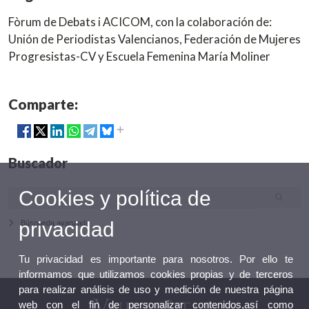
Fòrum de Debats i ACICOM, con la colaboración de:
Unión de Periodistas Valencianos, Federación de Mujeres
Progresistas-CV y Escuela Femenina María Moliner
Comparte:
Buscador
Cookies y política de
privacidad
Búsqueda avanzada
Tu privacidad es importante para nosotros. Por ello te
informamos que utilizamos cookies propias y de terceros
para realizar análisis de uso y medición de nuestra página
web con el fin de personalizar contenidos,así como