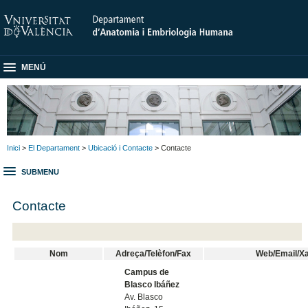
MENÚ
Inici
>
El Departament
>
Ubicació i Contacte
> Contacte
SUBMENU
Contacte
Nom
Adreça/Telèfon/Fax
Web/Email/Xa
Campus de
Blasco Ibáñez
Av. Blasco