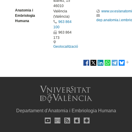
Ibáñez, 15
46010
Anatomia i
València
www.uv.es/anatom
Embriologia
(València)
dep.anatomia.i.embr
Humana
963 864
100
963 864
173
Geolocalització
Departament d'Anatomia i Embriologia Humana