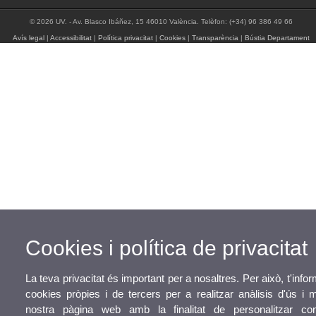
© 2026 UV. - Av. Blasco Ibáñez, 15 46010 València. Telèfon: (+34) 96 386 49 66
Avís legal
|
Accessibilitat
|
Política privacitat
|
Cookies
|
Transparència
|
Bústia Departament
Cookies i política de privacitat
La teva privacitat és important per a nosaltres. Per això, t'inf
cookies pròpies i de tercers per a realitzar anàlisis d'ús i
nostra pàgina web amb la finalitat de personalitzar con