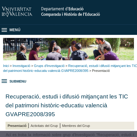
MENÚ
Inici
>
Investigació
>
Grups d'Investigació
>
Recuperació, estudi i difusió mitjançant les TI
del patrimoni històric-educatiu valencià GVAPRE2008/395
> Presentació
SUBMENU
Recuperació, estudi i difusió mitjançant les TIC
del patrimoni històric-educatiu valencià
GVAPRE2008/395
Presentació
Activitats del Grup
Membres del Grup
Ací es troba la informació sobre grup d'Investigació "Recuperació, estudi i