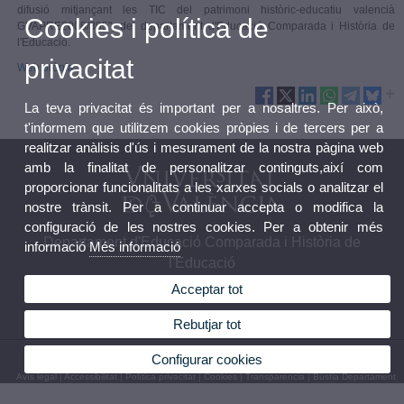
difusió mitjançant les TIC del patrimoni històric-educatiu valencià
Cookies i política de
GVAPRE2008/395", del departament d'Educació Comparada i Història de
l'Educació.
privacitat
Web pròpia.
La teva privacitat és important per a nosaltres. Per això,
t'informem que utilitzem cookies pròpies i de tercers per a
realitzar anàlisis d'ús i mesurament de la nostra pàgina web
amb la finalitat de personalitzar continguts,així com
proporcionar funcionalitats a les xarxes socials o analitzar el
nostre trànsit. Per a continuar accepta o modifica la
configuració de les nostres cookies. Per a obtenir més
Departament d'Educació Comparada i Història de
informació
Més informació
l'Educació
Acceptar tot
Rebutjar tot
© 2026 UV. - Avda. Blasco Ibáñez 30, 46010 València. Telèfon: (+34) 96 386 44 28
Configurar cookies
Avís legal
|
Accessibilitat
|
Política privacitat
|
Cookies
|
Transparència
|
Bústia Departament