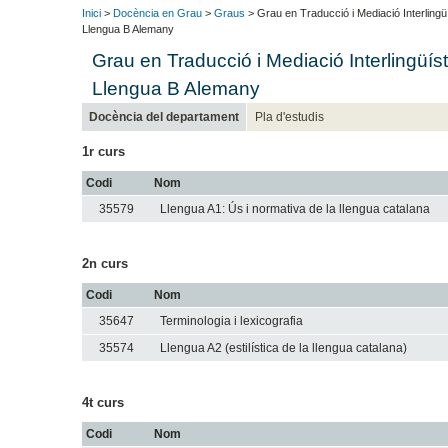
Inici
>
Docència en Grau
>
Graus
> Grau en Traducció i Mediació Interlingü
Llengua B Alemany
Grau en Traducció i Mediació Interlingüíst
Llengua B Alemany
Docència del departament
Pla d'estudis
1r curs
Codi
Nom
35579
Llengua A1: Ús i normativa de la llengua catalana
2n curs
Codi
Nom
35647
Terminologia i lexicografia
35574
Llengua A2 (estilística de la llengua catalana)
4t curs
Codi
Nom