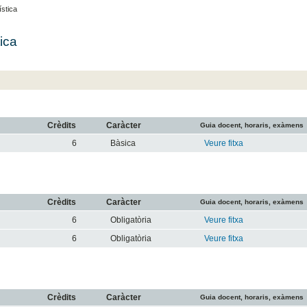
ística
ica
Crèdits
Caràcter
Guia docent, horaris, exàmens
6
Bàsica
Veure fitxa
Crèdits
Caràcter
Guia docent, horaris, exàmens
6
Obligatòria
Veure fitxa
6
Obligatòria
Veure fitxa
Crèdits
Caràcter
Guia docent, horaris, exàmens