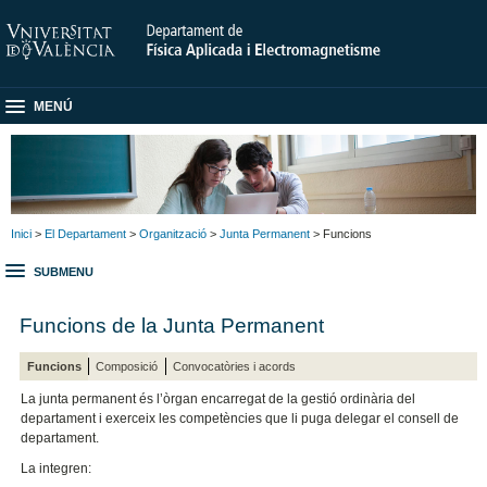
MENÚ
Inici
>
El Departament
>
Organització
>
Junta Permanent
> Funcions
SUBMENU
Funcions de la Junta Permanent
Funcions
Composició
Convocatòries i acords
La junta permanent és l’òrgan encarregat de la gestió ordinària del
departament i exerceix les competències que li puga delegar el consell de
departament.
La integren: