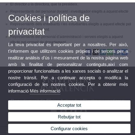
El director o la directora, que la presideix.
Representants del personal docent i investigador elegits a aquest efecte
Cookies i política de
pel consell de departament.
Representants dels estudiants i les estudiantes elegits a aquest efecte pel
privacitat
consell de departament.
Representants del personal d’administració i serveis elegits a aquest
efecte pel consell de departament.
La teva privacitat és important per a nosaltres. Per això,
t'informem que utilitzem cookies pròpies i de tercers per a
realitzar anàlisis d'ús i mesurament de la nostra pàgina web
amb la finalitat de personalitzar continguts,així com
proporcionar funcionalitats a les xarxes socials o analitzar el
nostre trànsit. Per a continuar accepta o modifica la
configuració de les nostres cookies. Per a obtenir més
informació
Més informació
Departament de Física Aplicada i Electromagnetisme
Acceptar tot
Rebutjar tot
Configurar cookies
© 2026 UV. - Av. Vicent Andrés Estellés, 19. 46100 Burjassot. Telèfon: (+34) 96 354 43 45