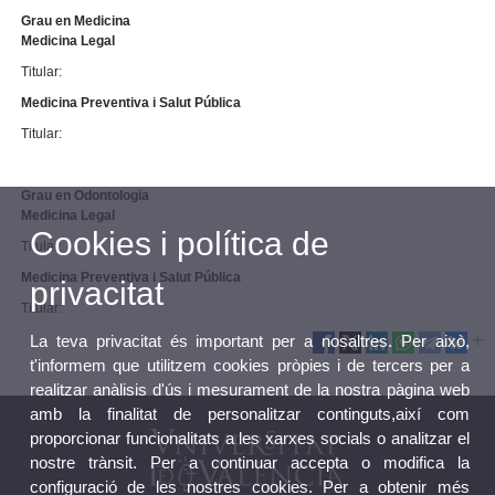
Grau en Medicina
Medicina Legal
Titular:
Medicina Preventiva i Salut Pública
Titular:
Grau en Odontologia
Medicina Legal
Cookies i política de
Titular:
Medicina Preventiva i Salut Pública
privacitat
Titular:
La teva privacitat és important per a nosaltres. Per això,
t'informem que utilitzem cookies pròpies i de tercers per a
realitzar anàlisis d'ús i mesurament de la nostra pàgina web
amb la finalitat de personalitzar continguts,així com
proporcionar funcionalitats a les xarxes socials o analitzar el
nostre trànsit. Per a continuar accepta o modifica la
configuració de les nostres cookies. Per a obtenir més