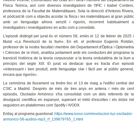
Avelino Vicente, Coordinador del Grau en Física i membre del Departament de
Física Teòrica, així com diversos investigadors de l'IFIC i Isabel Cordero,
professora de la Facultat de Matemàtiques. Sota la direcció d'Antonio Rivera,
el pòdcast té com a objectiu acostar la física i les matemàtiques al gran públic
amb un llenguatge alhora senzill i rigorós, recorrent habitualment a
investigadors i investigadores en actiu com a convidats.
L'episodi distingit pel jurat és el número 58, emés el 12 de febrer de 2025 i
titulat «La Revolució de la llum». En ell, el professor Eugenio Roldán,
professor de la nostra facultat i membre del Departament d'Òptica i Optometria
i Ciències de la Visió, analitza juntament amb els conductors del programa la
transició històrica de la teoria corpuscular a la teoria ondulatòria de la llum a
principis del segle XIX. El jurat va destacar que es tracta d'un episodi
«interessant i ben produït, amb llenguatge clar i fàcil per al públic general,
encara que rigorós».
La cerimònia de lliurament va tindre lloc el 13 de maig a l'edifici central del
CSIC a Madrid. Després de més de tres anys en antena i més de cent
episodis, Oscilador Armónico s'ha consolidat com un dels referents de la
divulgació científica en espanyol, superant el milió d'escoltes i els dotze mil
seguidors en plataformes com Spotify i IVOOX.
Enllaç al programa guardonat:
https://www.ivoox.com/revolucion-luz-oscilador-
armonico-58-audios-mp3_rf_139679765_1.html