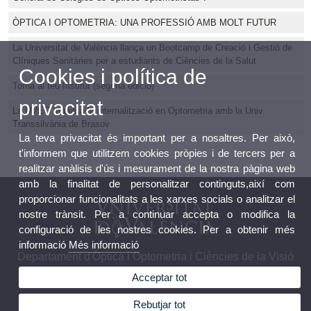
ÒPTICA I OPTOMETRIA: UNA PROFESSIÓ AMB MOLT FUTUR
La Universitat de València llança un Bootcamp de Creació i Gestió de
Clíniques Sanitàries per a estudiants de Ciències de la Salut
Cookies i política de
Torna al teu Institut (segona edició)
privacitat
La UVEG impulsa la internalització en Optometria amb la Univ.
Transsilvània de Brasov
La teva privacitat és important per a nosaltres. Per això,
t'informem que utilitzem cookies pròpies i de tercers per a
realitzar anàlisis d'ús i mesurament de la nostra pàgina web
amb la finalitat de personalitzar continguts,així com
proporcionar funcionalitats a les xarxes socials o analitzar el
nostre trànsit. Per a continuar accepta o modifica la
configuració de les nostres cookies. Per a obtenir més
informació
Més informació
Departament d'Òptica i Optometria i Ciències de la Visió
Acceptar tot
Rebutjar tot