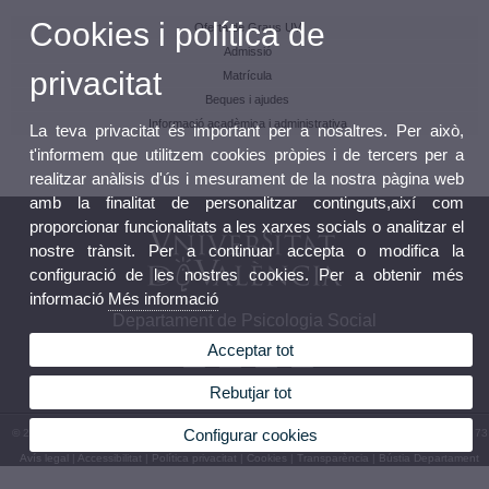
Cookies i política de
Oferta de Graus UV
Admissió
privacitat
Matrícula
Beques i ajudes
Informació acadèmica i administrativa
La teva privacitat és important per a nosaltres. Per això,
t'informem que utilitzem cookies pròpies i de tercers per a
realitzar anàlisis d'ús i mesurament de la nostra pàgina web
amb la finalitat de personalitzar continguts,així com
proporcionar funcionalitats a les xarxes socials o analitzar el
nostre trànsit. Per a continuar accepta o modifica la
configuració de les nostres cookies. Per a obtenir més
informació
Més informació
Departament de Psicologia Social
Acceptar tot
Rebutjar tot
Configurar cookies
© 2026 UV. - Avda. Blasco Ibáñez, 21. 46010 València. Espanya. Telèfon: (+34) 96 386 44 73
Avís legal
|
Accessibilitat
|
Política privacitat
|
Cookies
|
Transparència
|
Bústia Departament