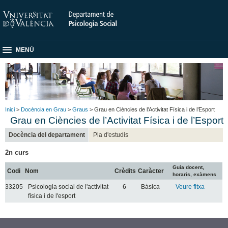
MENÚ
Inici
>
Docència en Grau
>
Graus
> Grau en Ciències de l’Activitat Física i de l’Esport
Grau en Ciències de l’Activitat Física i de l’Esport
Docència del departament
Pla d'estudis
2n curs
Guia docent,
Codi
Nom
Crèdits
Caràcter
horaris, exàmens
33205
Psicologia social de l'activitat
6
Bàsica
Veure fitxa
física i de l'esport