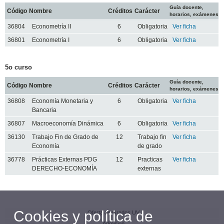
Guía docente,
Código
Nombre
Créditos
Carácter
horarios, exámenes
36804
Econometría II
6
Obligatoria
Ver ficha
36801
Econometría I
6
Obligatoria
Ver ficha
5o curso
Guía docente,
Código
Nombre
Créditos
Carácter
horarios, exámenes
36808
Economía Monetaria y
6
Obligatoria
Ver ficha
Bancaria
36807
Macroeconomía Dinámica
6
Obligatoria
Ver ficha
36130
Trabajo Fin de Grado de
12
Trabajo fin
Ver ficha
Economía
de grado
36778
Prácticas Externas PDG
12
Practicas
Ver ficha
DERECHO-ECONOMÍA
externas
Cookies y política de
Oferta de Grados UV
Admisión