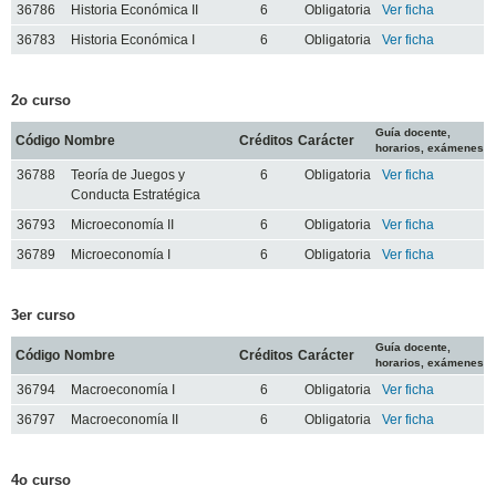
36786
Historia Económica II
6
Obligatoria
Ver ficha
36783
Historia Económica I
6
Obligatoria
Ver ficha
2o curso
Guía docente,
Código
Nombre
Créditos
Carácter
horarios, exámenes
36788
Teoría de Juegos y
6
Obligatoria
Ver ficha
Conducta Estratégica
36793
Microeconomía II
6
Obligatoria
Ver ficha
36789
Microeconomía I
6
Obligatoria
Ver ficha
3er curso
Guía docente,
Código
Nombre
Créditos
Carácter
horarios, exámenes
36794
Macroeconomía I
6
Obligatoria
Ver ficha
36797
Macroeconomía II
6
Obligatoria
Ver ficha
4o curso