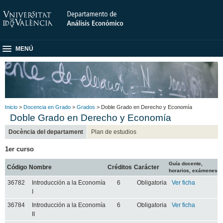
MENÚ
Inicio
>
Docencia en Grado
>
Grados
> Doble Grado en Derecho y Economía
Doble Grado en Derecho y Economía
Docència del departament
Plan de estudios
1er curso
Guía docente,
Código
Nombre
Créditos
Carácter
horarios, exámenes
36782
Introducción a la Economía
6
Obligatoria
Ver ficha
I
36784
Introducción a la Economía
6
Obligatoria
Ver ficha
II