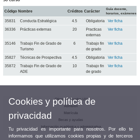
Guía docente,
Código
Nombre
Créditos
Carácter
horarios, exámenes
35831
Conducta Estratégica
4.5
Obligatoria
Ver ficha
36336
Prácticas externas
20
Practicas
Ver ficha
externas
35146
Trabajo Fin de Grado de
6
Trabajo fin
Ver ficha
Turismo
de grado
35827
Técnicas de Prospectiva
4.5
Obligatoria
Ver ficha
35872
Trabajo Fin de Grado de
10
Trabajo fin
Ver ficha
ADE
de grado
Cookies y política de
Oferta de Grados UV
Admisión
privacidad
Matrícula
Becas y ayudas
Información académica y administrativa
Tu privacidad es importante para nosotros. Por ello te
informamos que utilizamos cookies propias y de terceros