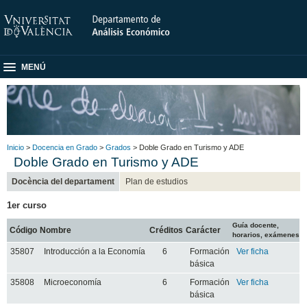
MENÚ
Inicio
>
Docencia en Grado
>
Grados
> Doble Grado en Turismo y ADE
Doble Grado en Turismo y ADE
Docència del departament
Plan de estudios
1er curso
Guía docente,
Código
Nombre
Créditos
Carácter
horarios, exámenes
35807
Introducción a la Economía
6
Formación
Ver ficha
básica
35808
Microeconomía
6
Formación
Ver ficha
básica