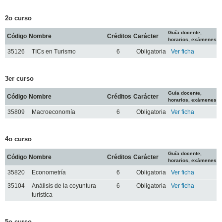
2o curso
Guía docente,
Código
Nombre
Créditos
Carácter
horarios, exámenes
35126
TICs en Turismo
6
Obligatoria
Ver ficha
3er curso
Guía docente,
Código
Nombre
Créditos
Carácter
horarios, exámenes
35809
Macroeconomía
6
Obligatoria
Ver ficha
4o curso
Guía docente,
Código
Nombre
Créditos
Carácter
horarios, exámenes
35820
Econometría
6
Obligatoria
Ver ficha
35104
Análisis de la coyuntura
6
Obligatoria
Ver ficha
turística
5o curso