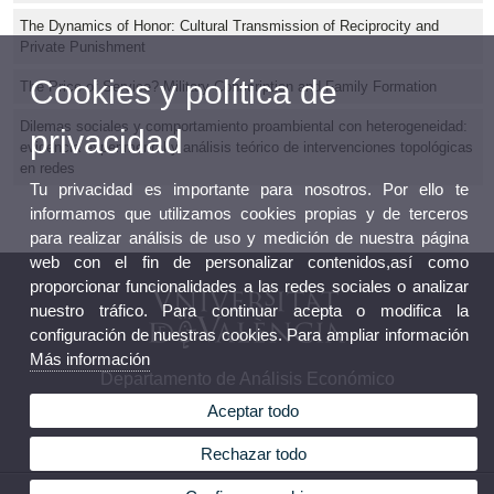
The Dynamics of Honor: Cultural Transmission of Reciprocity and
Private Punishment
Cookies y política de
The Price of Service? Military Conscription and Family Formation
Dilemas sociales y comportamiento proambiental con heterogeneidad:
privacidad
evidencia experimental y análisis teórico de intervenciones topológicas
en redes
Tu privacidad es importante para nosotros. Por ello te
informamos que utilizamos cookies propias y de terceros
para realizar análisis de uso y medición de nuestra página
web con el fin de personalizar contenidos,así como
proporcionar funcionalidades a las redes sociales o analizar
nuestro tráfico. Para continuar acepta o modifica la
configuración de nuestras cookies. Para ampliar información
Más información
Departamento de Análisis Económico
Aceptar todo
Rechazar todo
© 2026 UV. - Av. dels Tarongers, s/n 46022 Valencia Teléfono: (+34) 96 382 82 46