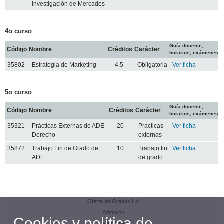
Investigación de Mercados
4o curso
Guía docente,
Código
Nombre
Créditos
Carácter
horarios, exámenes
35802
Estrategia de Marketing
4.5
Obligatoria
Ver ficha
5o curso
Guía docente,
Código
Nombre
Créditos
Carácter
horarios, exámenes
35321
Prácticas Externas de ADE-
20
Practicas
Ver ficha
Derecho
externas
35872
Trabajo Fin de Grado de
10
Trabajo fin
Ver ficha
ADE
de grado
Oferta de Grados UV
Admisión
Cookies y política de
Matrícula