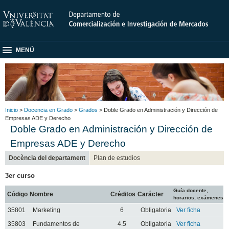
MENÚ
Inicio
>
Docencia en Grado
>
Grados
> Doble Grado en Administración y Dirección de
Empresas ADE y Derecho
Doble Grado en Administración y Dirección de
Empresas ADE y Derecho
Docència del departament
Plan de estudios
3er curso
Guía docente,
Código
Nombre
Créditos
Carácter
horarios, exámenes
35801
Marketing
6
Obligatoria
Ver ficha
35803
Fundamentos de
4.5
Obligatoria
Ver ficha