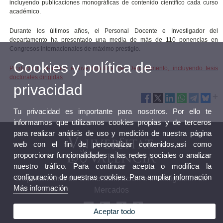
incluyendo publicaciones monográficas de contenido científico cada curso
académico.
Durante los últimos años, el Personal Docente e Investigador del
departamento ha presentado una media de más de 110 ponencias en
Congresos internacionales de máximo prestigio.
Cookies y política de
Producción científica e investigadora del Departamento, incluyendo tesis
doctorales dirigidas
privacidad
Tu privacidad es importante para nosotros. Por ello te
informamos que utilizamos cookies propias y de terceros
para realizar análisis de uso y medición de nuestra página
web con el fin de personalizar contenidos,así como
proporcionar funcionalidades a las redes sociales o analizar
nuestro tráfico. Para continuar acepta o modifica la
configuración de nuestras cookies. Para ampliar información
Departamento de Comercialización e Investigación de
Más información
Mercados
Aceptar todo