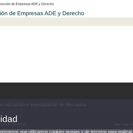
Dirección de Empresas ADE y Derecho
cción de Empresas ADE y Derecho
cialización e Investigación de Mercados
cidad
 (+34) 96 382 83 12
Aviso legal
|
A
nformamos que utilizamos cookies propias y de terceros para realizar