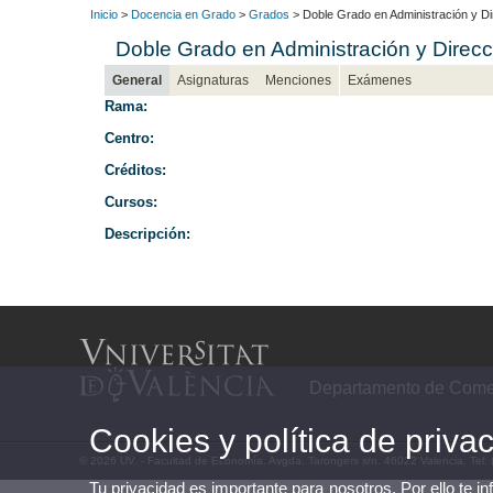
Inicio
>
Docencia en Grado
>
Grados
> Doble Grado en Administración y 
Doble Grado en Administración y Dire
General
Asignaturas
Menciones
Exámenes
Rama:
Centro:
Créditos:
Cursos:
Descripción:
Departamento de Comer
Cookies y política de priva
© 2026 UV. - Facultad de Economía. Avgda. Tarongers s/n. 46022 Valencia. Tel:
Tu privacidad es importante para nosotros. Por ello te i