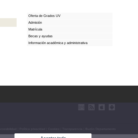
Oferta de Grados UV
Admisión
Matrícula
Becas y ayudas
Información académica y administrativa
ccesibilidad
|
Política privacidad
|
Cookies
|
Transparencia
|
Buzón Departamento