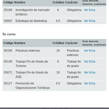
Guía docente,
Código
Nombre
Créditos
Carácter
horarios, exámenes
35108
Investigación de mercado
6
Obligatoria
Ver ficha
turísticos
35802
Estrategia de Marketing
4.5
Obligatoria
Ver ficha
5o curso
Guía docente,
Código
Nombre
Créditos
Carácter
horarios, exámenes
36336
Prácticas externas
20
Practicas
Ver ficha
externas
35146
Trabajo Fin de Grado de
6
Trabajo fin
Ver ficha
Turismo
de grado
35872
Trabajo Fin de Grado de
10
Trabajo fin
Ver ficha
ADE
de grado
35127
Promoción de
4.5
Obligatoria
Ver ficha
Organizaciones Turísticas