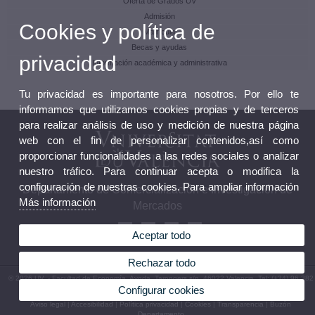
Oferta de Grados UV
Admisión
Cookies y política de
Matrícula
Becas y ayudas
privacidad
Información académica y administrativa
Tu privacidad es importante para nosotros. Por ello te
informamos que utilizamos cookies propias y de terceros
para realizar análisis de uso y medición de nuestra página
web con el fin de personalizar contenidos,así como
proporcionar funcionalidades a las redes sociales o analizar
nuestro tráfico. Para continuar acepta o modifica la
configuración de nuestras cookies. Para ampliar información
Departamento de Comercialización e Investigación de
Más información
Mercados
Aceptar todo
Rechazar todo
© 2026 UV. - Facultad de Economía. Avgda. Tarongers s/n. 46022 Valencia. Tel: (+34) 96 382
83 12
Configurar cookies
Aviso legal
|
Accesibilidad
|
Política privacidad
|
Cookies
|
Transparencia
|
Buzón
Departamento