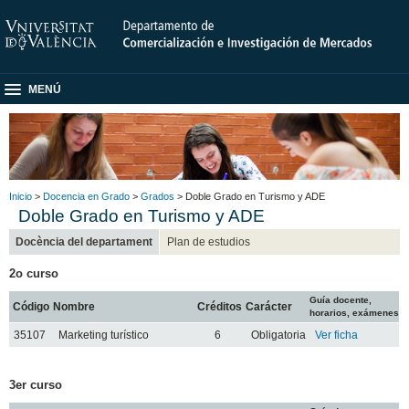
MENÚ
Inicio
>
Docencia en Grado
>
Grados
> Doble Grado en Turismo y ADE
Doble Grado en Turismo y ADE
Docència del departament
Plan de estudios
2o curso
Guía docente,
Código
Nombre
Créditos
Carácter
horarios, exámenes
35107
Marketing turístico
6
Obligatoria
Ver ficha
3er curso