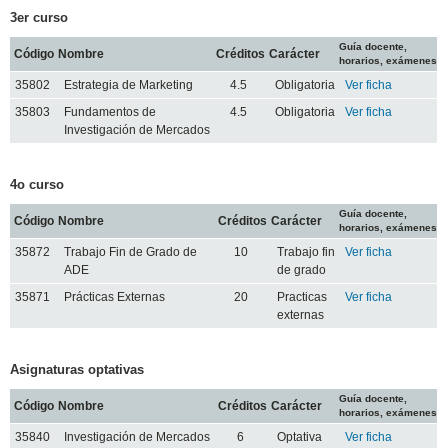
3er curso
Guía docente,
Código
Nombre
Créditos
Carácter
horarios, exámenes
35802
Estrategia de Marketing
4.5
Obligatoria
Ver ficha
35803
Fundamentos de
4.5
Obligatoria
Ver ficha
Investigación de Mercados
4o curso
Guía docente,
Código
Nombre
Créditos
Carácter
horarios, exámenes
35872
Trabajo Fin de Grado de
10
Trabajo fin
Ver ficha
ADE
de grado
35871
Prácticas Externas
20
Practicas
Ver ficha
externas
Asignaturas optativas
Guía docente,
Código
Nombre
Créditos
Carácter
horarios, exámenes
35840
Investigación de Mercados
6
Optativa
Ver ficha