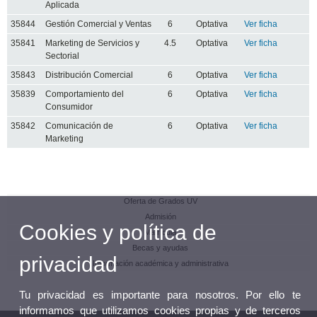
Aplicada
35844
Gestión Comercial y Ventas
6
Optativa
Ver ficha
35841
Marketing de Servicios y
4.5
Optativa
Ver ficha
Sectorial
35843
Distribución Comercial
6
Optativa
Ver ficha
35839
Comportamiento del
6
Optativa
Ver ficha
Consumidor
35842
Comunicación de
6
Optativa
Ver ficha
Marketing
Oferta de Grados UV
Admisión
Cookies y política de
Matrícula
Becas y ayudas
privacidad
Información académica y administrativa
Tu privacidad es importante para nosotros. Por ello te
informamos que utilizamos cookies propias y de terceros