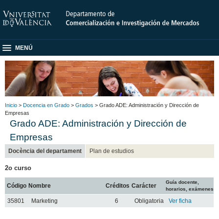
MENÚ
Inicio
>
Docencia en Grado
>
Grados
> Grado ADE: Administración y Dirección de
Empresas
Grado ADE: Administración y Dirección de
Empresas
Docència del departament
Plan de estudios
2o curso
Guía docente,
Código
Nombre
Créditos
Carácter
horarios, exámenes
35801
Marketing
6
Obligatoria
Ver ficha