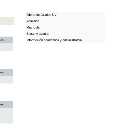
Oferta de Grados UV
Admisión
Matrícula
Becas y ayudas
nes
Información académica y administrativa
nes
nes