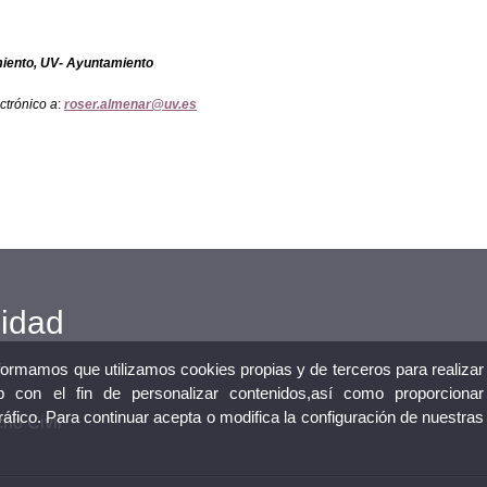
iento, UV-
Ayuntamiento
ctrónico a
:
roser.almenar@uv.es
cidad
nformamos que utilizamos cookies propias y de terceros para realizar
 con el fin de personalizar contenidos,así como proporcionar
tráfico. Para continuar acepta o modifica la configuración de nuestras
ho Civil