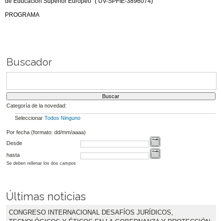
de Educación Superior Europeo” ( UV-SPFIE-3896074)
PROGRAMA
Buscador
Categoría de la novedad:
Seleccionar
Todos
Ninguno
Por fecha (formato: dd/mm/aaaa)
Desde
hasta
Se deben rellenar los dos campos
Últimas noticias
CONGRESO INTERNACIONAL DESAFÍOS JURÍDICOS,