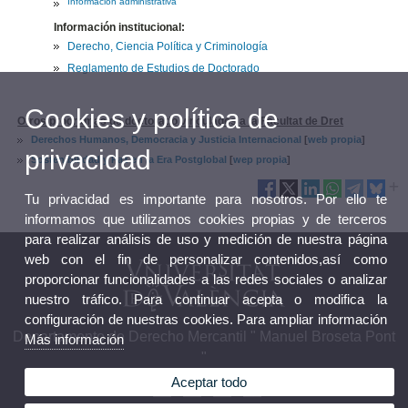
Información administrativa
Información institucional:
Derecho, Ciencia Política y Criminología
Reglamento de Estudios de Doctorado
Cookies y política de
Otros programas de doctorado vinculados a la Facultat de Dret
Derechos Humanos, Democracia y Justicia Internacional
[
web propia
]
privacidad
Sostenibilidad y Paz en la Era Postglobal
[
wep propia
]
Tu privacidad es importante para nosotros. Por ello te
informamos que utilizamos cookies propias y de terceros
para realizar análisis de uso y medición de nuestra página
web con el fin de personalizar contenidos,así como
proporcionar funcionalidades a las redes sociales o analizar
nuestro tráfico. Para continuar acepta o modifica la
configuración de nuestras cookies. Para ampliar información
Departamento de Derecho Mercantil " Manuel Broseta Pont
Más información
"
Aceptar todo