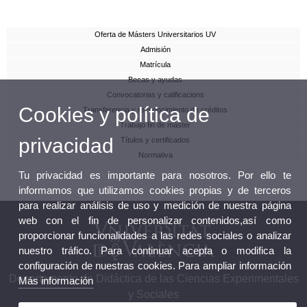
Oferta de Másters Universitarios UV
Admisión
Matrícula
Becas y ayudas
Convocatorias y calificacions
Cookies y política de
Transferencia y reconocimiento de créditos
Trabajo fin de máster
privacidad
Títulos y certificados
Normativa
Tu privacidad es importante para nosotros. Por ello te
informamos que utilizamos cookies propias y de terceros
para realizar análisis de uso y medición de nuestra página
web con el fin de personalizar contenidos,así como
proporcionar funcionalidades a las redes sociales o analizar
nuestro tráfico. Para continuar acepta o modifica la
configuración de nuestras cookies. Para ampliar información
Departamento de Didáctica de las Ciencias Experimentales
Más información
y Sociales