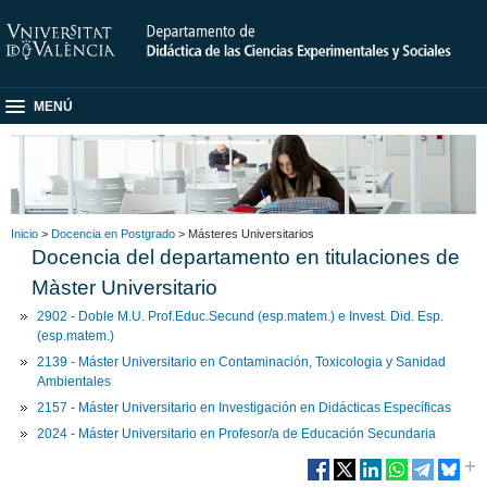
MENÚ
Inicio
>
Docencia en Postgrado
> Másteres Universitarios
Docencia del departamento en titulaciones de
Màster Universitario
2902 - Doble M.U. Prof.Educ.Secund (esp.matem.) e Invest. Did. Esp.
(esp.matem.)
2139 - Máster Universitario en Contaminación, Toxicologia y Sanidad
Ambientales
2157 - Máster Universitario en Investigación en Didácticas Específicas
2024 - Máster Universitario en Profesor/a de Educación Secundaria