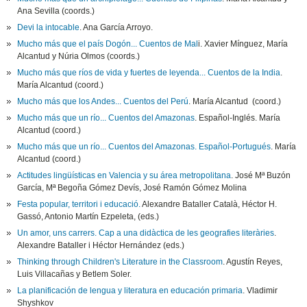
Ana Sevilla (coords.)
Devi la intocable
. Ana García Arroyo.
Mucho más que el país Dogón... Cuentos de Mal
i. Xavier Mínguez, María
Alcantud y Núria Olmos (coords.)
Mucho más que ríos de vida y fuertes de leyenda... Cuentos de la India
.
María Alcantud (coord.)
Mucho más que los Andes... Cuentos del Perú
. María Alcantud (coord.)
Mucho más que un río... Cuentos del Amazonas
. Español-Inglés. María
Alcantud (coord.)
Mucho más que un río... Cuentos del Amazonas. Español-Portugués
. María
Alcantud (coord.)
Actitudes lingüísticas en Valencia y su área metropolitana
. José Mª Buzón
García, Mª Begoña Gómez Devís, José Ramón Gómez Molina
Festa popular, territori i educació.
Alexandre Bataller Català, Héctor H.
Gassó, Antonio Martín Ezpeleta, (eds.)
Un amor, uns carrers. Cap a una didàctica de les geografies literàries
.
Alexandre Bataller i Héctor Hernández (eds.)
Thinking through Children's Literature in the Classroom
. Agustín Reyes,
Luis Villacañas y Betlem Soler.
La planificación de lengua y literatura en educación primaria
. Vladimir
Shyshkov