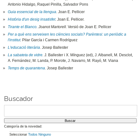
Antonio Hidalgo, Raquel Pinilla, Salvador Pons
Guia essencial de la llengua
. Joan E. Pellicer
Història d'un desig insatisfet
. Joan E. Pellicer.
Tirante el Blanco
. Joanot Martorell.
Versió de Joan E. Pellicer
Per a què ens serveixen les ciències socials? Parèntesi: un periòdic a
l'institut
.
Pilar García i Carmen Rodríguez
L'educació literària
.
Josep Ballester
La sabateta de vidre
.
J. Ballester i X. Mínguez (ed), J. Albanell, M. Desclot,
A. Fernández, M. Landa, P. Morote, J. Navarro, M. Rayó, M. Viana
Temps de quarantena
.
Josep Ballester
Buscador
Categoría de la novedad:
Seleccionar
Todos
Ninguno