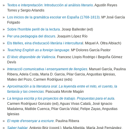
Textos e interpretación: Introducción al análisis literario
. Agustín Reyes
Torres y Sergio Arlandis
Los inicios de la gramática escolar en España (1768-1813)
. Mª José García
Folgado
Sobre l'horrible perill de la lectura
. Josep Ballester (ed)
Per una pedagogia del discurs
. Joaquim López Río
Els titelles, eina d'educació literària i intercultura
l. Miquel A. Oltra Albiach)
Teaching English as a foreign language
. Mª Dolores García Pastor
El lèxic disponible de València
. Francesc Llopis Rodrigo i Begoña Gómez
Devís
Interacció comunicativa i ensenyament de llengües
. Manuel García, Paulina
Ribera, Adela Costa, Maria D. Garcia, Pilar Garcia, Angustias Iglesias,
Mateo del Pozo, Carmen Rodríguez (eds)
Aproximación a la literatura oral. La leyenda entre el mito, el cuento, la
fantasía y las creencias
.
Pascuala Morote Magán
La lengua escrita y los proyectos de trabajo. Propuestas para el aula
.
Carmen Rodríguez Gonzalo (ed), Aguas Vivas Catalá, José Ignacio
Madalena, Matilde Cuenca, Pilar García Vidal, Felipe Zayas, Angustias
Iglesias
El repte d'ensenyar a escriure
.
Paulina Ribera
Saber hablar
.
Antonio Briz (coord.), Marta Albelda, María José Fernández,