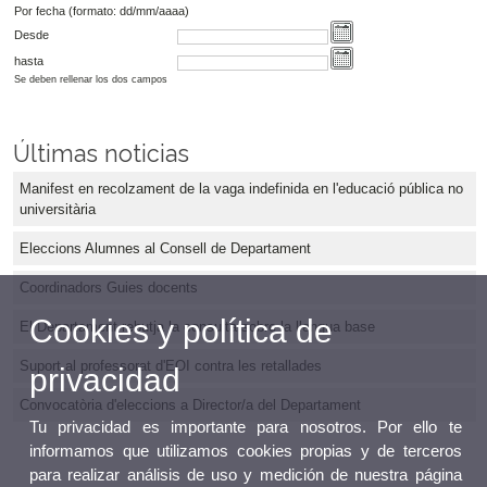
Por fecha (formato: dd/mm/aaaa)
Desde
hasta
Se deben rellenar los dos campos
Últimas noticias
Manifest en recolzament de la vaga indefinida en l'educació pública no
universitària
Eleccions Alumnes al Consell de Departament
Coordinadors Guies docents
Cookies y política de
El Departament rebutja la consulta sobre la llengua base
Suport al professorat d'EOI contra les retallades
privacidad
Convocatòria d'eleccions a Director/a del Departament
Tu privacidad es importante para nosotros. Por ello te
informamos que utilizamos cookies propias y de terceros
para realizar análisis de uso y medición de nuestra página