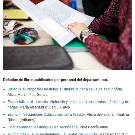
Relación de libros publicados por personal del departamento.
DidàcTICs. Propostes de llengua i literatura per a l'aula de secundària
.
Alícia Martí i Pilar Garcia
Escandalizar al inocente. Violencia y sexualidad en cuentos infantiles y de
hadas
. María Alcantud y Juan J. Calvo
Escrivim. Seqüències didàctiques per a l'escola
. Alícia Santolària i Paulina
Ribera (editores)
Com s'aorenen les llengües en secundària
. Pilar García Vidal
Mucho más que un archipiélago... Cuentos de Filipinas
. María Alcantud y