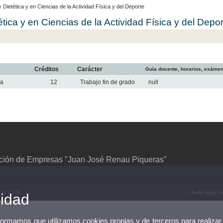
ietética y en Ciencias de la Actividad Física y del Deporte
ica y en Ciencias de la Actividad Física y del Depor
Créditos
Carácter
Guía docente, horarios, exáme
ca
12
Trabajo fin de grado
null
ción de Empresas "Juan José Renau Piqueras"
386 41 00
Aviso legal
|
A
cidad
nformamos que utilizamos cookies propias y de terceros para realizar