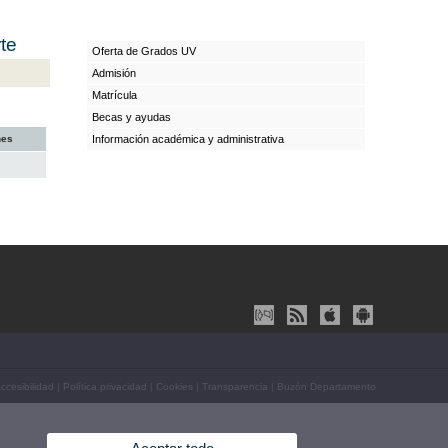
te
Oferta de Grados UV
Admisión
Matrícula
Becas y ayudas
nes
Información académica y administrativa
ccesibilidad
|
Política privacidad
|
Cookies
|
Transparencia
|
Buzón Departamento