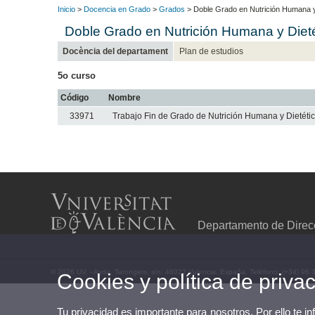
Inicio
>
Docencia en Grado
>
Grados
> Doble Grado en Nutrición Humana y D
Doble Grado en Nutrición Humana y Dietét
Docència del departament
Plan de estudios
5o curso
Código
Nombre
33971
Trabajo Fin de Grado de Nutrición Humana y Dietéti
Departamento de Direc
© 2026 UV. - Avda. Tarongers, s/n. 46022 Valencia. España. Teléfono: (+34) 96 
Cookies y política de priva
Tu privacidad es importante para nosotros. Por ello te i