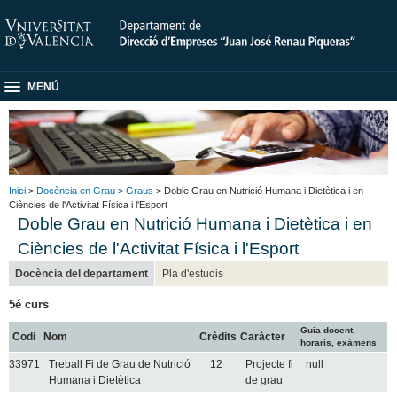
MENÚ
Inici
>
Docència en Grau
>
Graus
> Doble Grau en Nutrició Humana i Dietètica i en
Ciències de l'Activitat Física i l'Esport
Doble Grau en Nutrició Humana i Dietètica i en
Ciències de l'Activitat Física i l'Esport
Docència del departament
Pla d'estudis
5é curs
Guia docent,
Codi
Nom
Crèdits
Caràcter
horaris, exàmens
33971
Treball Fi de Grau de Nutrició
12
Projecte fi
null
Humana i Dietètica
de grau