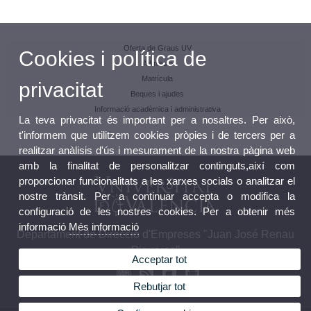
Oferta de Graus UV
Cookies i política de
Admissió
Matrícula
privacitat
Beques i ajudes
Informació acadèmica i administrativa
La teva privacitat és important per a nosaltres. Per això,
t'informem que utilitzem cookies pròpies i de tercers per a
realitzar anàlisis d'ús i mesurament de la nostra pàgina web
amb la finalitat de personalitzar continguts,així com
proporcionar funcionalitats a les xarxes socials o analitzar el
nostre trànsit. Per a continuar accepta o modifica la
configuració de les nostres cookies. Per a obtenir més
informació
Més informació
Departament de Direcció d'Empreses "Juan José Renau
Piqueras"
Acceptar tot
Rebutjar tot